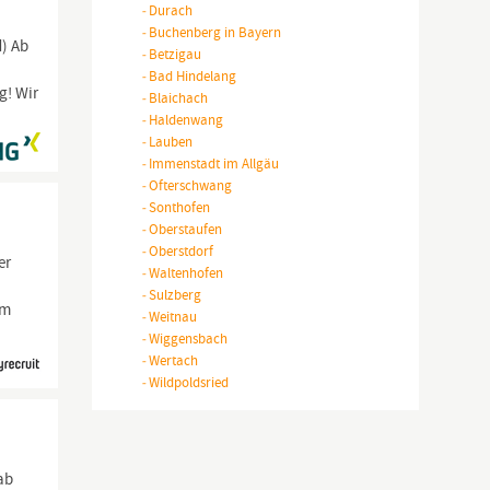
-
Durach
-
Buchenberg in Bayern
d) Ab
-
Betzigau
-
Bad Hindelang
g! Wir
-
Blaichach
-
Haldenwang
-
Lauben
-
Immenstadt im Allgäu
-
Ofterschwang
-
Sonthofen
-
Oberstaufen
-
Oberstdorf
er
-
Waltenhofen
-
Sulzberg
im
-
Weitnau
-
Wiggensbach
-
Wertach
-
Wildpoldsried
ab