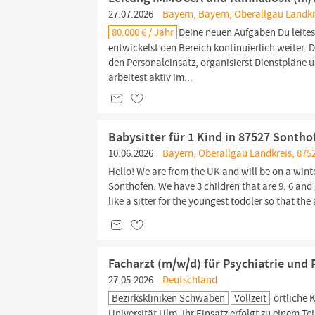
27.07.2026
Bayern, Bayern, Oberallgäu Landkr
80.000 € / Jahr
Deine neuen Aufgaben Du leite
entwickelst den Bereich kontinuierlich weiter. 
den Personaleinsatz, organisierst Dienstpläne un
arbeitest aktiv im...
Babysitter für 1 Kind in 87527 Sonth
10.06.2026
Bayern, Oberallgäu Landkreis, 875
Hello! We are from the UK and will be on a wint
Sonthofen. We have 3 children that are 9, 6 and 
like a sitter for the youngest toddler so that th
Facharzt (m/w/d) für Psychiatrie und
27.05.2026
Deutschland
Bezirkskliniken Schwaben
Vollzeit
örtliche 
Universität Ulm. Ihr Einsatz erfolgt zu einem T