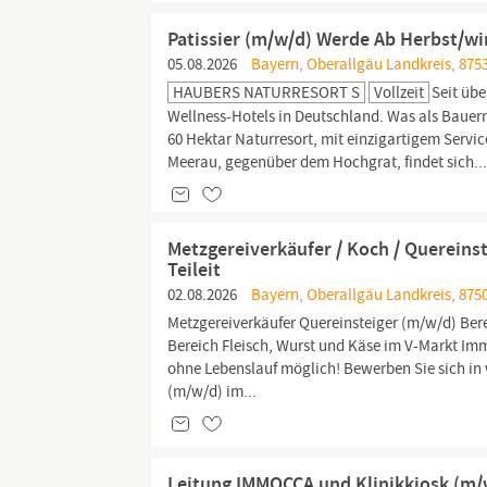
Patissier (m/w/d) Werde Ab Herbst/wi
05.08.2026
Bayern, Oberallgäu Landkreis, 875
HAUBERS NATURRESORT S
Vollzeit
Seit übe
Wellness-Hotels in Deutschland. Was als Bauern
60 Hektar Naturresort, mit einzigartigem Serv
Meerau, gegenüber dem Hochgrat, findet sich..
Metzgereiverkäufer / Koch / Quereinst
Teileit
02.08.2026
Bayern, Oberallgäu Landkreis, 875
Metzgereiverkäufer Quereinsteiger (m/w/d) Ber
Bereich Fleisch, Wurst und Käse im V-Markt Imm
ohne Lebenslauf möglich! Bewerben Sie sich in
(m/w/d) im...
Leitung IMMOCCA und Klinikkiosk (m/