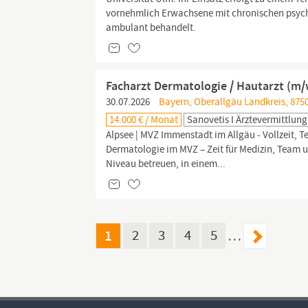
vornehmlich Erwachsene mit chronischen psyc
ambulant behandelt.
Facharzt Dermatologie / Hautarzt (m/
30.07.2026
Bayern, Oberallgäu Landkreis, 875
14.000 € / Monat
Sanovetis I Ärztevermittlung
Alpsee | MVZ Immenstadt im Allgäu - Vollzeit, Teil
Dermatologie im MVZ – Zeit für Medizin, Team 
Niveau betreuen, in einem...
1
2
3
4
5
…