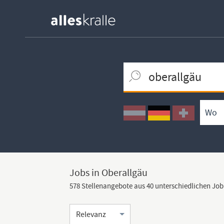
Keywortsuche
Ortssuche
Umkreissuche
Arbeitsform
Jobs in Oberallgäu
578 Stellenangebote aus 40 unterschiedlichen Jo
Sortierung