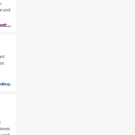
n
de und
eit
den
e.
 Neues