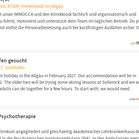
eis, 87509, Immenstadt im Allgäu
st unser IMMOCCA und den Klinikkiosk fachlich und organisatorisch und
Du führst, motivierst und unterstützt dein Team im täglichen Betrieb. Du p
d stellst die Personalbesetzung auch bei kurzfristigen Ausfällen sicher. 
ofen gesucht
27, Sonthofen
er holiday in the Allgau in February 2027. Our accommodation will be in
2. The older two will be trying some skiiing lessons at Sollereck and we 
e adults can ski together for a few hours. To start with, we would need...
 Psychotherapie
Klinikum angegliedert und gleichzeitig akademisches Lehrkrankenhaus d
eil in der Psychiatrischen Institutsambulanz (PIA). In den Ambulanzen wer