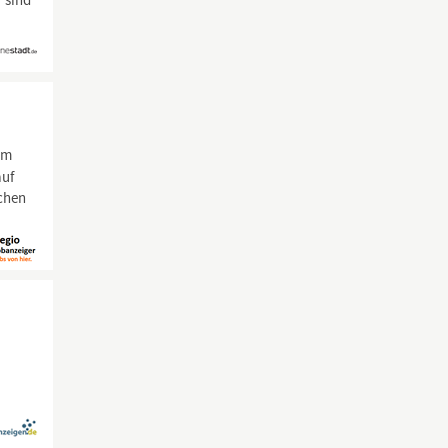
r sind
em
auf
chen