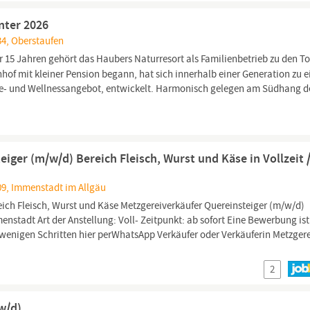
nter 2026
34, Oberstaufen
r 15 Jahren gehört das Haubers Naturresort als Familienbetrieb zu den T
hof mit kleiner Pension begann, hat sich innerhalb einer Generation zu 
ice- und Wellnessangebot, entwickelt. Harmonisch gelegen am Südhang d
.
eiger (m/w/d) Bereich Fleisch, Wurst und Käse in Vollzeit 
09, Immenstadt im Allgäu
eich Fleisch, Wurst und Käse Metzgereiverkäufer Quereinsteiger (m/w/d)
enstadt Art der Anstellung: Voll- Zeitpunkt: ab sofort Eine Bewerbung is
 wenigen Schritten hier perWhatsApp Verkäufer oder Verkäuferin Metzger
2
w/d)