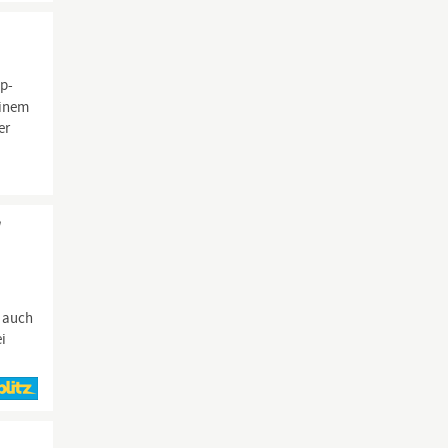
op-
einem
er
/
t auch
ei