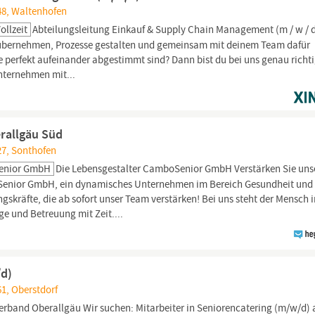
48, Waltenhofen
ollzeit
Abteilungsleitung Einkauf & Supply Chain Management (m / w / 
g übernehmen, Prozesse gestalten und gemeinsam mit deinem Team dafür
e perfekt aufeinander abgestimmt sind? Dann bist du bei uns genau richti
Unternehmen mit...
erallgäu Süd
27, Sonthofen
Senior GmbH
Die Lebensgestalter CamboSenior GmbH Verstärken Sie uns
 Senior GmbH, ein dynamisches Unternehmen im Bereich Gesundheit und
ngskräfte, die ab sofort unser Team verstärken! Bei uns steht der Mensch 
ge und Betreuung mit Zeit....
/d)
1, Oberstdorf
verband
Oberallgäu
Wir suchen: Mitarbeiter in Seniorencatering (m/w/d) 