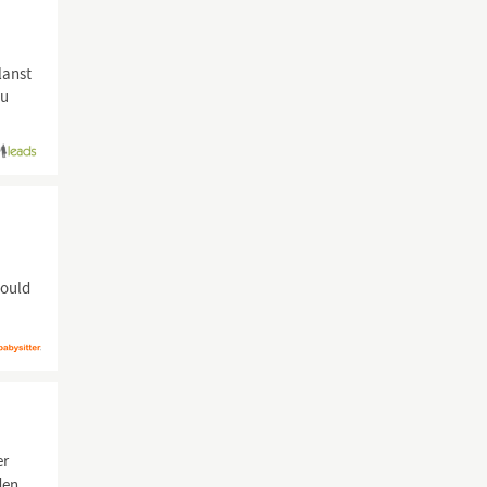
lanst
Du
would
er
den