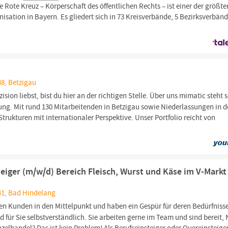
 Rote Kreuz – Körperschaft des öffentlichen Rechts – ist einer der größte
isation in Bayern. Es gliedert sich in 73 Kreisverbände, 5 Bezirksverbän
88, Betzigau
on liebst, bist du hier an der richtigen Stelle. Über uns mimatic steht s
ung. Mit rund 130 Mitarbeitenden in Betzigau sowie Niederlassungen in 
rukturen mit internationaler Perspektive. Unser Portfolio reicht von
teiger (m/w/d) Bereich Fleisch, Wurst und Käse im V-Markt
41, Bad Hindelang
 den Kunden in den Mittelpunkt und haben ein Gespür für deren Bedürfniss
d für Sie selbstverständlich. Sie arbeiten gerne im Team und sind bereit,