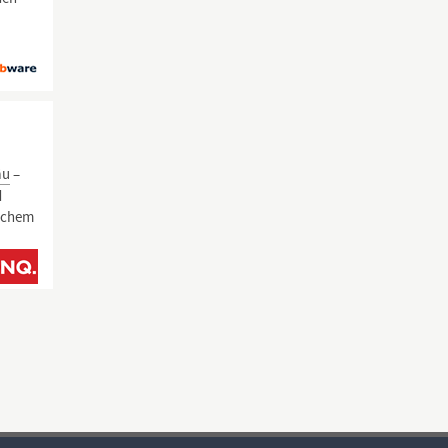
äu
–
d
lichem