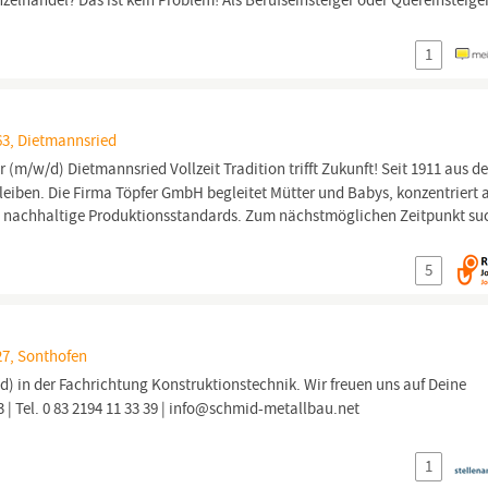
zelhandel? Das ist kein Problem! Als Berufseinsteiger oder Quereinsteige
1
63, Dietmannsried
m/w/d) Dietmannsried Vollzeit Tradition trifft Zukunft! Seit 1911 aus d
bleiben. Die Firma Töpfer GmbH begleitet Mütter und Babys, konzentriert 
e nachhaltige Produktionsstandards. Zum nächstmöglichen Zeitpunkt su
5
27, Sonthofen
) in der Fachrichtung Konstruktionstechnik. Wir freuen uns auf Deine
| Tel. 0 83 2194 11 33 39 | info@schmid-metallbau.net
1