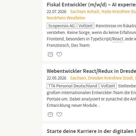
Fiskal Entwickler (m/w/d) – AI experi
22.07.2026
Sachsen Anhalt, Halle Kreisfreie St
Nordrhein Westfalen
Scopevisio AG
Vollzeit
Kenntnisse im fiskali
verstehen. Keine Sorge, wenn du keine Erfahru
Frontend, besonders in TypeScript/
React
Jede w
Französisch, Das Team:
Webentwickler React/Redux in Dresd
22.05.2026
Sachsen, Dresden Kreisfreie Stadt,
TTA Personal Deutschland
Vollzeit
Stellenb
großen internationalen Entwickler-Team die E
Portale um. Dabei analysiert er zunächst die An
Entwicklung neuer Module...
Starte deine Karriere in der digitale