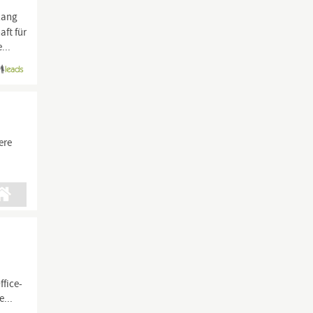
lang
aft für
...
ere
ffice-
...