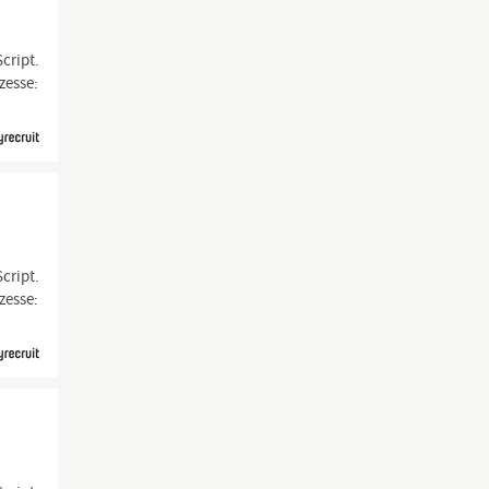
cript.
zesse:
cript.
zesse: