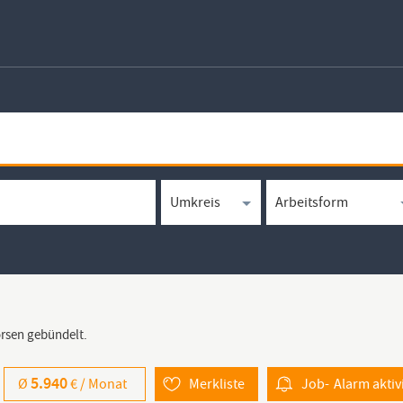
örsen gebündelt.
5.940
Ø
€ /
Monat
Merkliste
Job-
Alarm
aktiv