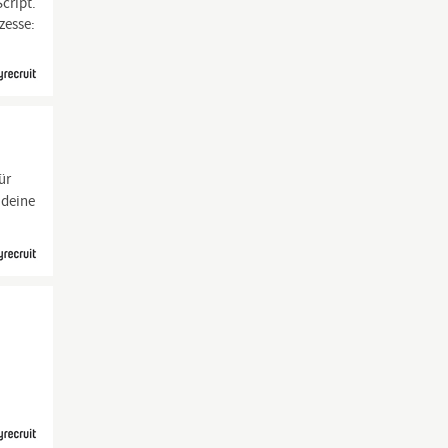
cript.
zesse:
ür
 deine