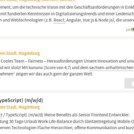
ment, um die technische Vision mit den Geschäftsanforderungen in Eink
 mit fundierten Kenntnissen in Digitalisierungstrends und einer Leidensch
n und Webtechnologien (z.B.
React,
Angular, Vue.js & Node.js), die unsere
reie Stadt, Magdeburg
Cooles Team – Fairness – Herausforderungen Unsere Innovation und uns
nd wir stolz! Mit kununu (Score von 4,7) und dem
sachsen-anhaltinischen
nehmen“ zeigen wir das auch gern der ganzen Welt.
TypeScript) (m/w/d)
reie Stadt, Magdeburg
ct
/ TypeScript) (m/w/d) Meine Benefits als Senior Frontend Entwickler:
ütung 30 Tage Urlaub Work-Life-Balance durch Gleitzeitregelung Mobile-O
ernen Technologien Flache Hierarchien, offene Kommunikation und kurze