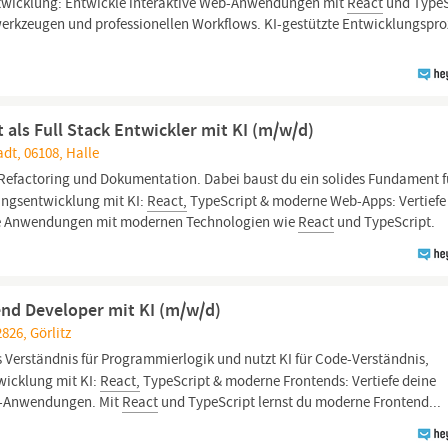
ntwicklung: Entwickle interaktive Web-Anwendungen mit
React
und TypeS
erkzeugen und professionellen Workflows. KI-gestützte Entwicklungspro
 als Full Stack Entwickler mit KI (m/w/d)
adt, 06108, Halle
efactoring und Dokumentation. Dabei baust du ein solides Fundament f
ungsentwicklung mit KI:
React,
TypeScript & moderne Web-Apps: Vertiefe
ive Anwendungen mit modernen Technologien wie
React
und TypeScript.
end Developer mit KI (m/w/d)
2826, Görlitz
s Verständnis für Programmierlogik und nutzt KI für Code-Verständnis,
icklung mit KI:
React,
TypeScript & moderne Frontends: Vertiefe deine
eb-Anwendungen. Mit
React
und TypeScript lernst du moderne Frontend...