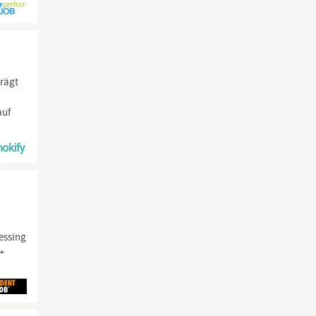
prägt
auf
cessing
 +