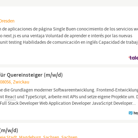
 Dresden
de aplicaciones de página Single Buen conocimiento de los servicios w
o next.js es una ventaja Voluntad de aprender e interés por las nuevas
 unit testing Habilidades de comunicación en inglés Capacidad de traba
für Quereinsteiger (m/w/d)
 08056, Zwickau
he die Grundlagen moderner Softwareentwicklung. Frontend-Entwicklun
mit
React
und TypeScript, arbeite mit APIs und setze eigene Projekte um. 
Full Stack Developer Web Application Developer JavaScript Developer...
 (m/w/d)
eie Stadt, Magdeburg, Sachsen, Sachsen