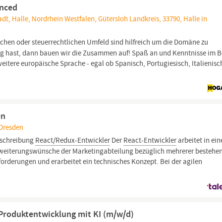
enced
adt, Halle, Nordrhein Westfalen, Gütersloh Landkreis, 33790, Halle in
schen oder steuerrechtlichen Umfeld sind hilfreich um die Domäne zu
ng hast, dann bauen wir die Zusammen auf! Spaß an und Kenntnisse im B
eitere europäische Sprache - egal ob Spanisch, Portugiesisch, Italienisc
en
 Dresden
eschreibung
React/Redux-Entwickler
Der
React-Entwickler
arbeitet in ei
rweiterungswünsche der Marketingabteilung bezüglich mehrerer bestehe
forderungen und erarbeitet ein technisches Konzept. Bei der agilen
n Produktentwicklung mit KI (m/w/d)