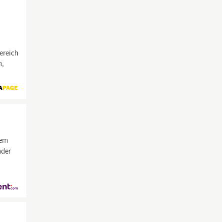
ereich
h,
nem
nder