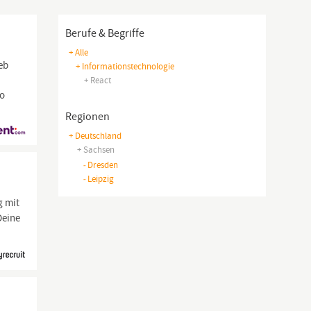
Berufe & Begriffe
+ Alle
eb
+ Informationstechnologie
+ React
jo
Regionen
+ Deutschland
+ Sachsen
-
Dresden
-
Leipzig
g mit
Deine