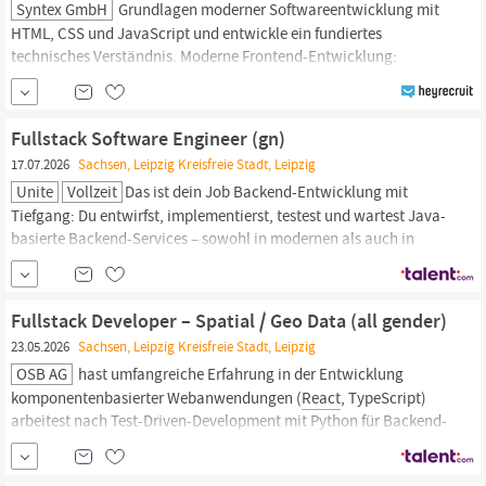
Syntex GmbH
Grundlagen moderner Softwareentwicklung mit
HTML, CSS und JavaScript und entwickle ein fundiertes
technisches Verständnis. Moderne Frontend-Entwicklung:
Entwickle interaktive Web-Anwendungen mit
React
und
TypeScript. Du arbeitest mit APIs, modernen
Entwicklungswerkzeugen und professionellen Workflows. KI-
Fullstack Software Engineer (gn)
gestützte Entwicklungsprozesse: Nutze Künstliche...
17.07.2026
Sachsen, Leipzig Kreisfreie Stadt, Leipzig
Unite
Vollzeit
Das ist dein Job Backend-Entwicklung mit
Tiefgang: Du entwirfst, implementierst, testest und wartest Java-
basierte Backend-Services – sowohl in modernen als auch in
gewachsenen Java-Systemen. Mitgestalten im Frontend: Du
arbeitest an
React-basierten
Frontend-Anwendungen, GraphQL-
Integrationen, Microfrontends und automatisierten UI-Tests mit
Fullstack Developer – Spatial / Geo Data (all gender)
Playwright.
23.05.2026
Sachsen, Leipzig Kreisfreie Stadt, Leipzig
OSB AG
hast umfangreiche Erfahrung in der Entwicklung
komponentenbasierter Webanwendungen (
React
, TypeScript)
arbeitest nach Test-Driven-Development mit Python für Backend-
und Frontend-Entwicklung verfügst über sehr gute
Deutschkenntnisse (C1/C2) A home where people learn and thrive