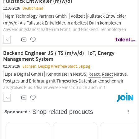
Fullstack Entwickler (m/w/d)
12.06.2026
Deutschland
Mgm Technology Partners Gmbh
Vollzeit
Fullstack Entwickler
(m/w/d) Als Fullstack Entwickler:in arbeitest Du in komplexen
Anwendungslandschaften im Front- und Backend. Technologien
wie Java, JavaScript, TypeScript,
React
und Redux spielen bei
uns eine große Rolle. Standort: Aachen, Bamberg, Berlin,
Dresden, Hamburg, Köln,
Leipzig,
München-Nord, München-Süd,
Backend Engineer JS / TS (m/w/d) | IoT, Energy
Nürnberg, Stuttgart
Management System
02.07.2026
Sachsen, Leipzig Kreisfreie Stadt, Leipzig
Lipsia Digital GmbH
Kenntnisse in NestJS,
React,
React
Native,
Postgres und Erfahrung mit Timeseries-Datenbanken sehen wir
als großes Plus. Idealerweise kennst du dich auch mit
Infrastrukturthemen und DevOps-Praktiken aus. Benefits Eine
spannende Tätigkeit in einem innovativen Unternehmen mit
flachen Hierarchien Ein engagiertes und junges Team sowie eine