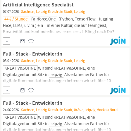
Zukunftsorientierter Arbeitsplatz mit unbefristetem Arbeitsvertrag
Artificial Intelligence Specialist
Attraktive
07.07.2026
Sachsen, Leipzig Kreisfreie Stadt, Leipzig
44 € / Stunde
Fairforce.one
(Python, TensorFlow, Hugging
Face, LLMs, u.v.m.) ein – in einer Kultur, die auf Teamgeist,
Kreativität und kontinuierliches Lernen setzt. Klingt nach Dir?
Dann bewirb Dich jetzt und entwickle mit uns das nächste
Kapitel. Aufgaben Weiterentwicklung unseres
Chatübersetzungstools – von intuitiven
React-Oberflächen
bis zur
Full - Stack - Entwickler:in
Anbindung der
03.07.2026
Sachsen, Leipzig Kreisfreie Stadt, Leipzig
KREATIV&SÖHNE
Wir sind KREATIV&SÖHNE, eine
Digitalagentur mit Sitz in
Leipzig.
Als erfahrener Partner für
digitale Kommunikationslösungen betreuen wir seit über 10
Jahren Unternehmen aller Größen und Branchen. Unser Anspruch
ist es, Ergebnisse zu liefern, die begeistern und Mehrwert schaffen.
Zur Verstärkung unseres Teams suchen wir aktuell einen Full-
Full - Stack - Entwickler:in
Stack...
24.06.2026
Sachsen, Leipzig Kreisfreie Stadt, 04357, Leipzig Mockau Nord
KREATIV&SÖHNE
Wir sind KREATIV&SÖHNE, eine
Digitalagentur mit Sitz in
Leipzig.
Als erfahrener Partner für
digitale Kommunikationslösungen betreuen wir seit über 10