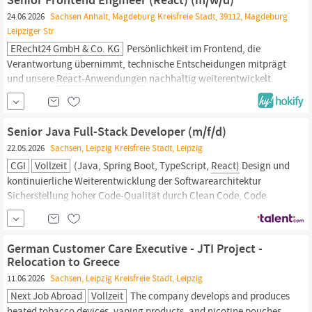
einarbeiten. Außerdem...
24.06.2026
Sachsen Anhalt, Magdeburg Kreisfreie Stadt, 39112, Magdeburg
Leipziger Str
ERecht24 GmbH & Co. KG
Persönlichkeit im Frontend, die
Verantwortung übernimmt, technische Entscheidungen mitprägt
und unsere
React-Anwendungen
nachhaltig weiterentwickelt.
AUFGABEN Verantwortung für die Weiterentwicklung und
Skalierung unserer Frontend-Architektur auf Basis von
React
Konzeption und Umsetzung komplexer Features mit Fokus auf
Senior Java Full-Stack Developer (m/f/d)
User Experience,...
22.05.2026
Sachsen, Leipzig Kreisfreie Stadt, Leipzig
CGI
Vollzeit
(Java, Spring Boot, TypeScript,
React)
Design und
kontinuierliche Weiterentwicklung der Softwarearchitektur
Sicherstellung hoher Code-Qualität durch Clean Code, Code
Reviews und Testautomatisierung Mitgestaltung und
Optimierung von CI/CD-Pipelines sowie DevOps-Strukturen
Technische Verantwortung Technische Leitung eines agilen
German Customer Care Executive - JTI Project -
Entwicklungsteams (bei...
Relocation to Greece
11.06.2026
Sachsen, Leipzig Kreisfreie Stadt, Leipzig
Next Job Abroad
Vollzeit
The company develops and produces
heated tobacco devices, vaping products, and nicotine pouches.