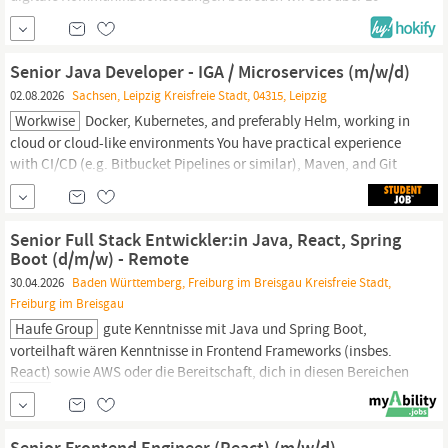
Jahren Unternehmen aller Größen und Branchen. Unser Anspruch
ist es, Ergebnisse zu liefern, die begeistern und Mehrwert schaffen.
Zur Verstärkung unseres Teams suchen wir aktuell einen Full-
Senior Java Developer - IGA / Microservices (m/w/d)
Stack...
02.08.2026
Sachsen, Leipzig Kreisfreie Stadt, 04315, Leipzig
Workwise
Docker, Kubernetes, and preferably Helm, working in
cloud or cloud-like environments You have practical experience
with CI/CD (e.g. Bitbucket Pipelines or similar), Maven, and Git
You have experience with data-intensive processing (handling
and transforming large datasets efficiently) is a strong plus You
have experience with or interest in TypeScript +
React
(with
Senior Full Stack Entwickler:in Java, React, Spring
Redux)
Boot (d/m/w) - Remote
30.04.2026
Baden Württemberg, Freiburg im Breisgau Kreisfreie Stadt,
Freiburg im Breisgau
Haufe Group
gute Kenntnisse mit Java und Spring Boot,
vorteilhaft wären Kenntnisse in Frontend Frameworks (insbes.
React)
sowie AWS oder die Bereitschaft, dich in diesen Bereichen
einzuarbeiten Du hast ein intrinsisches Interesse an
hochqualitativer Softwareentwicklung, eine strukturierte
Arbeitsweise und kannst dich in komplexe Fachdomänen
Senior Frontend Engineer (React) (m/w/d)