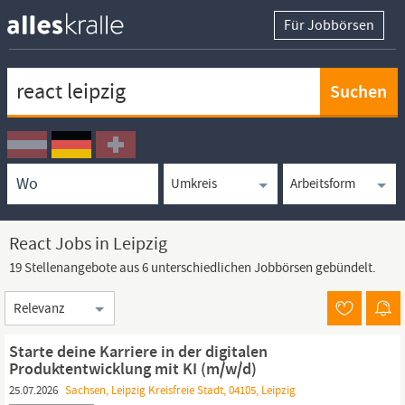
Für Jobbörsen
Keywortsuche
Ortssuche
Umkreissuche
Arbeitsform
React Jobs in Leipzig
19 Stellenangebote aus 6 unterschiedlichen Jobbörsen gebündelt.
Sortierung
Starte deine Karriere in der digitalen
Produktentwicklung mit KI (m/w/d)
25.07.2026
Sachsen, Leipzig Kreisfreie Stadt, 04105, Leipzig