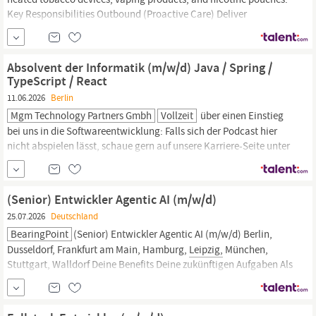
Key Responsibilities Outbound (Proactive Care) Deliver
exceptional consumer experiences Conduct post-purchase
follow-ups and retention efforts Engage users for feedback, trade-
in & adoption initiatives Cross-sell and upsell products Update
Absolvent der Informatik (m/w/d) Java / Spring /
CRM systems with consumer interactions Inbound (
Reactive
TypeScript / React
Care)
11.06.2026
Berlin
Mgm Technology Partners Gmbh
Vollzeit
über einen Einstieg
bei uns in die Softwareentwicklung: Falls sich der Podcast hier
nicht abspielen lässt, schaue gern auf unsere Karriere-Seite unter
der Kategorie „Podcast“. Du findest außerdem alle Episoden bei
Spotify und Apple Podcast unter „Working in IT by mgm“.
Standort: Aachen, Bamberg, Berlin, Hamburg, Köln,
Leipzig,
(Senior) Entwickler Agentic AI (m/w/d)
München-Nord, Nürnberg...
25.07.2026
Deutschland
BearingPoint
(Senior) Entwickler Agentic AI (m/w/d) Berlin,
Dusseldorf, Frankfurt am Main, Hamburg,
Leipzig,
München,
Stuttgart, Walldorf Deine Benefits Deine zukünftigen Aufgaben Als
(Senior) Entwickler Agentic AI (m/w/d) bist du Teil eines
kollaborativen Teams, das sich mit der Einführung von Generative
AI im Unternehmenskontext beschäftigt.