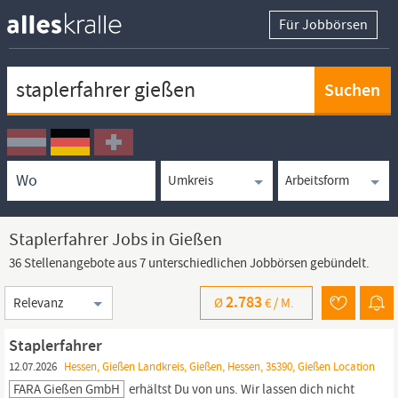
Für Jobbörsen
Keywortsuche
Ortssuche
Umkreissuche
Arbeitsform
Staplerfahrer Jobs in Gießen
36 Stellenangebote aus 7 unterschiedlichen Jobbörsen gebündelt.
Sortierung
2.783
Ø
€ /
M.
Staplerfahrer
12.07.2026
Hessen, Gießen Landkreis, Gießen, Hessen, 35390, Gießen Location
FARA Gießen GmbH
erhältst Du von uns. Wir lassen dich nicht