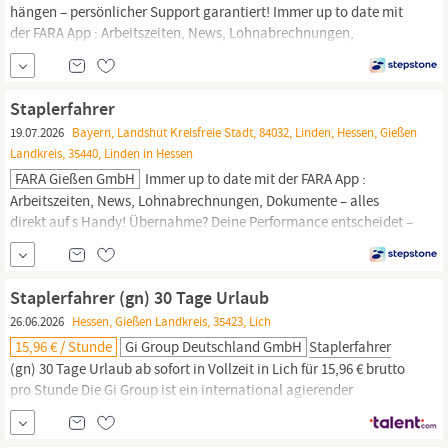
hängen – persönlicher Support garantiert! Immer up to date mit
der FARA App : Arbeitszeiten, News, Lohnabrechnungen,
Dokumente – alles direkt auf s Handy! Übernahme? Deine
Performance entscheidet – liefere ab und mach‘s fest! Klingt gut?
Finden wir auch! In Deinem Job als
Staplerfahrer
m/w/d
Staplerfahrer
Hochregallager in...
19.07.2026
Bayern, Landshut Kreisfreie Stadt, 84032, Linden, Hessen, Gießen
Landkreis, 35440, Linden in Hessen
FARA Gießen GmbH
Immer up to date mit der FARA App :
Arbeitszeiten, News, Lohnabrechnungen, Dokumente – alles
direkt auf s Handy! Übernahme? Deine Performance entscheidet –
liefere ab und mach‘s fest! Klingt gut? Finden wir auch! In Deinem
Job als
Staplerfahrer
m/w/d 2 Schichten in Vollzeit bei unserem
Kunden in Linden gibt s noch weitere Highlights –
Staplerfahrer (gn) 30 Tage Urlaub
26.06.2026
Hessen, Gießen Landkreis, 35423, Lich
15,96 € / Stunde
Gi Group Deutschland GmbH
Staplerfahrer
(gn) 30 Tage Urlaub ab sofort in Vollzeit in Lich für 15,96 € brutto
pro Stunde Die Gi Group ist ein international agierender
Personaldienstleister mit mehr als 500 Standorten in 40 Ländern.
Aufgaben Lkw-Be- und Entladung Manövrieren in Schmalgang-