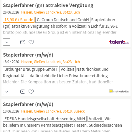
Anlagen Kombination aus Stapler- und Lagertätigkeit Support
Staplerfahrer (gn) attraktive Vergütung
bei allgemeinen Fahrten und im...
26.06.2026
Hessen, Gießen Landkreis, 35423, Lich
15,96 € / Stunde
Gi Group Deutschland GmbH
Staplerfahrer
(gn) attraktive Vergütung ab sofort in Vollzeit in Lich für 15,96 €
brutto pro Stunde Die Gi Group ist ein international agierender
Personaldienstleister mit mehr als 500 Standorten in 40 Ländern.
Aufgaben Ein- und auslagern von Waren im Hochregallager, be-
und entladen von Lkw Präzises manövrieren in schmalen Gängen
Staplerfahrer (m/w/d)
sowie
18.07.2026
Hessen, Gießen Landkreis, 35423, Lich
Bitburger Braugruppe GmbH
Vollzeit
Natürlichkeit und
Regionalität – dafür steht die Licher Privatbrauerei Jhring-
Melchior. Die Komposition aus besten Zutaten, traditioneller
Braukunst und modernster Technik sorgt für den natürlich-
frischen Geschmack der Bierspezialitäten aus Hessen. „Aus dem
Herzen der Natur“ ist bei uns nicht nur Slogan, sondern viel mehr
Staplerfahrer (m/w/d)
die Verpflichtung, Nachhaltigkeit in den Fokus...
18.06.2026
Hessen, Gießen Landkreis, 35418, Buseck
EDEKA Handelsgesellschaft Hessenring MbH
Vollzeit
Wir
beliefern in unserem Kernabsatzgebiet Hessen, Südniedersachsen
und Thüringen von unseren Auslieferungslägern Melsungen,