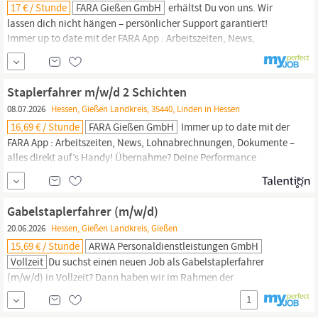
17 € / Stunde
FARA Gießen GmbH
erhältst Du von uns. Wir
lassen dich nicht hängen – persönlicher Support garantiert!
Immer up to date mit der FARA App : Arbeitszeiten, News,
Lohnabrechnungen, Dokumente – alles direkt auf s Handy!
Übernahme? Deine Performance entscheidet – liefere ab und
mach‘s fest! Klingt gut? Finden wir auch! In Deinem Job als
Staplerfahrer m/w/d 2 Schichten
Staplerfahrer
m/w/d Hochregallager in...
08.07.2026
Hessen, Gießen Landkreis, 35440, Linden in Hessen
16,69 € / Stunde
FARA Gießen GmbH
Immer up to date mit der
FARA App : Arbeitszeiten, News, Lohnabrechnungen, Dokumente –
alles direkt auf’s Handy! Übernahme? Deine Performance
entscheidet – liefere ab und mach‘s fest! Klingt gut? Finden wir
auch! In Deinem Job als
Staplerfahrer
m/w/d 2 Schichten in
Vollzeit bei unserem Kunden in Linden gibt’s noch weitere
Gabelstaplerfahrer (m/w/d)
Highlights –
20.06.2026
Hessen, Gießen Landkreis, Gießen
15,69 € / Stunde
ARWA Personaldienstleistungen GmbH
Vollzeit
Du suchst einen neuen Job als Gabelstaplerfahrer
(m/w/d) in Vollzeit? Dann haben wir im Rahmen der
Arbeitnehmerüberlassung in
Gießen
den passenden Job für Dich!
1
Unsere Benefits für Dich Sehr gute Übernahmechancen Vorteile