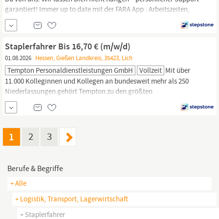
garantiert! Immer up to date mit der FARA App : Arbeitszeiten,
News, Lohnabrechnungen, Dokumente – alles direkt auf s Handy!
Übernahme? Deine Performance entscheidet – liefere ab und
mach‘s fest! Klingt gut? Finden wir auch! In Deinem Job als
Staplerfahrer Bis 16,70 € (m/w/d)
Staplerfahrer
01.08.2026
Hessen, Gießen Landkreis, 35423, Lich
Tempton Personaldienstleistungen GmbH
Vollzeit
Mit über
11.000 Kolleginnen und Kollegen an bundesweit mehr als 250
Niederlassungen gehört Tempton zu den größten
Personaldienstleistern Deutschlands. Unser gemeinsames Ziel:
motivierte Jobsuchende und Unternehmen, die personelle
Unterstützung suchen, zusammenzubringen.
Staplerfahrer
bis
16,70 € (m/w/d) Wir suchen ab sofort motivierte
1
2
3
Berufe & Begriffe
+ Alle
+ Logistik, Transport, Lagerwirtschaft
+ Staplerfahrer