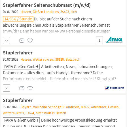
durch unsere langjährige Erfahrung am Markt Wir bieten Ihnen
Staplerfahrer Seitenschubmast (m/w/d)
Abschlagszahlungen an Freue Dich auf eine attraktive Vergütung:
07.07.2026
Hessen, Gießen Landkreis, 35423, Lich
15,69 €...
14,96 € / Stunde
Du bist auf der Suche nach einem
abwechslungsreichen Job als
Staplerfahrer
Seitenschubmast
(m/w/d)? Dann haben wir bei ARWA Personaldienstleistungen
GmbH genau den richtigen Job für Dich im Rahmen der
1
Arbeitnehmerüberlassung! Hier die Eckdaten zum Job 14,96 € pro
Stunde Lich Vollzeit (06:00-14:00), SchichtWochenende (14:00-
Staplerfahrer
22:00) Lager &
30.07.2026
Hessen, Wetteraukreis, 35510, Butzbach
FARA Gießen GmbH
Arbeitszeiten, News, Lohnabrechnungen,
Dokumente – alles direkt auf s Handy! Übernahme? Deine
Performance entscheidet – liefere ab und mach‘s fest! Klingt gut?
Finden wir auch! In Deinem Job als
Staplerfahrer
m/w/d bei
unserem Kunden in Butzbach gibt s noch weitere Highlights –
Komm bei uns vorbei und check´s im Gespräch ab! Appcast
Staplerfahrer
19.07.2026
Bayern, Weilheim Schongau Landkreis, 86972, Altenstadt, Hessen,
Wetteraukreis, 63674, Altenstadt in Hessen
FARA Gießen GmbH
Deine hochwertige Arbeitskleidung erhältst
Du von uns. Wir lassen Dich nicht hängen – persönlicher Support