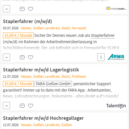
Großen-Buseck und Straußfurt die selbständigen EDEKA-
Einzelhändler sowie unsere Regiebetriebe mit Lebensmitteln und
Non-Food Artikeln. Lagerung: ;Sie sind zuständig für die Ein- und
Staplerfahrer (m/w/d)
Auslagerung von Waren in verschiedenen Lagerbereichen mithilfe
03.07.2026
Hessen, Gießen Landkreis, 35463, Fernwald
von...
15,69 € / Stunde
Sicher Dir Deinen neuen Job als
Staplerfahrer
(m/w/d) im Rahmen der Arbeitnehmerüberlassung in
SchichtWochenende. Der Job befindet sich in Fernwald für 15,69 €
pro Stunde. Dein Vorteilspaket für den Job Entlohnung gemäß
1
DGB-GVP-Tarifwerk Sicherer Arbeitsplatz Unbefristeter
Arbeitsvertrag Deine Aufgaben Transport der
Staplerfahrer m/w/d Lagerlogistik
21.07.2026
Hessen, Gießen Landkreis, 35415, Pohlheim
15,69 € / Stunde
FARA Gießen GmbH
persönlicher Support
garantiert! Immer up to date mit der FARA App : Arbeitszeiten,
News, Lohnabrechnungen, Dokumente – alles direkt auf’s Handy!
Übernahme? Deine Performance entscheidet – liefere ab und
mach‘s fest! Klingt gut? Finden wir auch! In Deinem Job als
Staplerfahrer
m/w/d in Vollzeit bei unserem Kunden in Pohlheim
Staplerfahrer m/w/d Hochregallager
12.07.2026
Hessen, Gießen Landkreis, Gießen