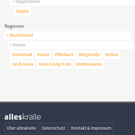
+ Staplerfahrer
Stapler
Regionen
+ Deutschland
+ Hessen
Darmstadt
Kassel
Offenbach
Bergstraße
Gießen
Groß Gerau
Main Kinzig Kreis
Wetteraukreis
Über alleskralle
Datenschutz
Kontakt & Impressum