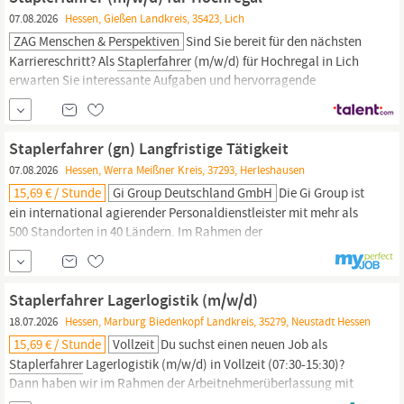
07.08.2026
Hessen, Gießen Landkreis, 35423, Lich
ZAG Menschen & Perspektiven
Sind Sie bereit für den nächsten
Karriereschritt? Als
Staplerfahrer
(m/w/d) für Hochregal in Lich
erwarten Sie interessante Aufgaben und hervorragende
Entwicklungsmöglichkeiten bei ZAG Menschen & Perspektiven.
Was wir bieten Verdienen Sie [Betrag] € / Stunde – passgenau für
Ihre Qualifikationen! Mitarbeiter werben Mitarbeiter:
Staplerfahrer (gn) Langfristige Tätigkeit
07.08.2026
Hessen, Werra Meißner Kreis, 37293, Herleshausen
15,69 € / Stunde
Gi Group Deutschland GmbH
Die Gi Group ist
ein international agierender Personaldienstleister mit mehr als
500 Standorten in 40 Ländern. Im Rahmen der
Arbeitnehmerüberlassung suchen wir, zum nächstmöglichen
Zeitpunkt, für unseren Kunden Maersk in Herleshausen, einen
Staplerfahrer.
Ein- und Auslagerung von Waren unter Nutzung
Staplerfahrer Lagerlogistik (m/w/d)
von Schubmaststaplern Scannen der Wareneingänge und
18.07.2026
Hessen, Marburg Biedenkopf Landkreis, 35279, Neustadt Hessen
15,69 € / Stunde
Vollzeit
Du suchst einen neuen Job als
Staplerfahrer
Lagerlogistik (m/w/d) in Vollzeit (07:30-15:30)?
Dann haben wir im Rahmen der Arbeitnehmerüberlassung mit
Option auf Übernahme in Neustadt den passenden Job für Dich!