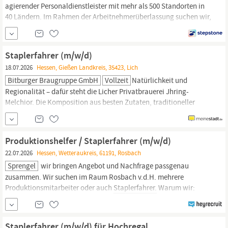
agierender Personaldienstleister mit mehr als 500 Standorten in
40 Ländern. Im Rahmen der Arbeitnehmerüberlassung suchen wir,
zum nächstmöglichen Zeitpunkt, für unseren Kunden Maersk in
Herleshausen, einen
Staplerfahrer.
Ein- und Auslagerung von
Waren unter Nutzung von Schubmaststaplern Scannen der
Staplerfahrer (m/w/d)
Wareneingänge und
18.07.2026
Hessen, Gießen Landkreis, 35423, Lich
Bitburger Braugruppe GmbH
Vollzeit
Natürlichkeit und
Regionalität – dafür steht die Licher Privatbrauerei Jhring-
Melchior. Die Komposition aus besten Zutaten, traditioneller
Braukunst und modernster Technik sorgt für den natürlich-
frischen Geschmack der Bierspezialitäten aus
Hessen.
„Aus dem
Herzen der Natur“ ist bei uns nicht nur Slogan, sondern viel mehr
Produktionshelfer / Staplerfahrer (m/w/d)
die Verpflichtung,...
22.07.2026
Hessen, Wetteraukreis, 61191, Rosbach
Sprengel
wir bringen Angebot und Nachfrage passgenau
zusammen. Wir suchen im Raum Rosbach v.d.H. mehrere
Produktionsmitarbeiter oder auch
Staplerfahrer.
Warum wir:
Langfristigkeit ist unser Standard: 90 % dauerhafte Einsätze, kein
ständiger Wechsel. Stabilität für Ihren Alltag: Genießen Sie ein
beständiges Arbeitsumfeld ohne die Notwendigkeit ständiger...
Staplerfahrer (m/w/d) für Hochregal