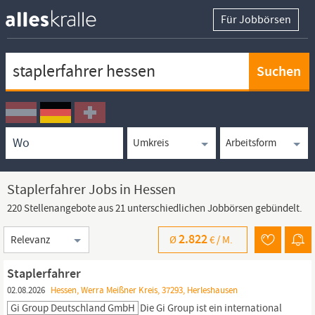
Für Jobbörsen
Keywortsuche
Ortssuche
Umkreissuche
Arbeitsform
Staplerfahrer Jobs in Hessen
220 Stellenangebote aus 21 unterschiedlichen Jobbörsen gebündelt.
Sortierung
2.822
Ø
€ /
M.
Staplerfahrer
02.08.2026
Hessen, Werra Meißner Kreis, 37293, Herleshausen
Gi Group Deutschland GmbH
Die Gi Group ist ein international