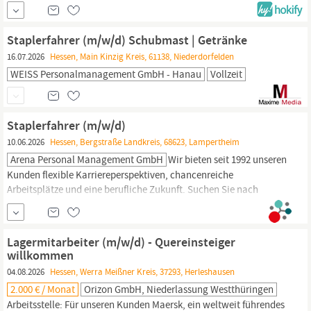
Kunden in Allendorf (Eder) suchen wir ab sofort
Staplerfahrer
bzw. Fachlageristen (m/w/d). Ihre Vorteile: Stundenlohn ab 17,43
€ bis zu 25,89 € Samstagsprämie 5,- €/Std. (Samstagsarbeit auf
Staplerfahrer (m/w/d) Schubmast | Getränke
freiwilliger
16.07.2026
Hessen, Main Kinzig Kreis, 61138, Niederdorfelden
WEISS Personalmanagement GmbH - Hanau
Vollzeit
Staplerfahrer (m/w/d)
10.06.2026
Hessen, Bergstraße Landkreis, 68623, Lampertheim
Arena Personal Management GmbH
Wir bieten seit 1992 unseren
Kunden flexible Karriereperspektiven, chancenreiche
Arbeitsplätze und eine berufliche Zukunft. Suchen Sie nach
spannenden Jobangeboten in Ihrer Umgebung oder nach Ihrer
nächsten beruflichen Herausforderung? Wir suchen für Sie das
beste Angebot nach Ihren Wünschen, Stärken und
Lagermitarbeiter (m/w/d) - Quereinsteiger
Qualifikationen. •Frontstapler fahren •Mithilfe in der
willkommen
Produktion,...
04.08.2026
Hessen, Werra Meißner Kreis, 37293, Herleshausen
2.000 € / Monat
Orizon GmbH, Niederlassung Westthüringen
Arbeitsstelle: Für unseren Kunden Maersk, ein weltweit führendes