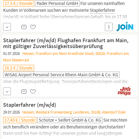
17,5 € / Stunde
Pader Personal GmbH
Für unseren namhaften
Kunden in Volkmarsen suchen wir motivierte
Staplerfahrer
(m/w/d) in Vollzeit hohe Übernahmechancen Gehalt: bis zu 17,50
€ pro Stunde Aufgaben Bedienung von Frontstaplern Bereitstellen
1
von Waren und Gütern Kommissionierung Qualifikation gültiger
Staplerschein Erste Erfahrungen wünschenswert Zuverlässigkeit
Staplerfahrer (m/w/d) Flughafen Frankfurt am Main,
Motivation Benefits
mit gültiger Zuverlässigkeitsüberprüfung
01.07.2026
Hessen, Frankfurt am Main Kreisfreie Stadt, 60528, Frankfurt am
Main Niederrad
16,5 € / Stunde
WISAG Airport Personal Service Rhein-Main GmbH & Co. KG
über die Flugzeugabfertigung, Transportdienstleistungen und die
Frachtabfertigung bis hin zu kaufmännischer Sachbearbeitung.
Unsere Mitarbeiter werden tarifgebunden und fair entlohnt.
Erfahren Sie mehr über uns und die Menschen, die bei uns
Staplerfahrer (m/w/d)
arbeiten, auf www.wisag.de.
Staplerfahrer
(m/w/d) Flughafen
29.07.2026
Hessen, Waldeck Frankenberg Landkreis, 35108, Allendorf Eder
Frankfurt am Main, mit gültiger...
17,43 € / Stunde
Schütze + Seifert GmbH & Co. KG
Sie möchten
sich beruflich verändern oder als Berufseinsteiger durchstarten?
Dann sind Sie hier richtig! Für unseren guten und langjährigen