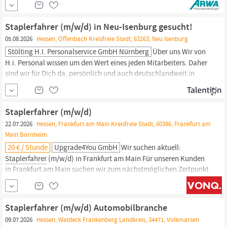
Unsere Benefits für Dich Es erwartet Dich ein
abwechslungsreicher und interessanter Tätigkeitsbereich.
Staplerfahrer (m/w/d) in Neu-Isenburg gesucht!
05.08.2026
Hessen, Offenbach Kreisfreie Stadt, 63263, Neu Isenburg
Stölting H.i. Personalservice GmbH Nürnberg
Über uns Wir von
H.i. Personal wissen um den Wert eines jeden Mitarbeiters. Daher
sind wir für Dich da, persönlich und auch deutschlandweit in
Deiner Nähe. Wir bieten Dir eine faire Bezahlung für attraktive
Arbeitsplätze, völlig unkompliziert und flexibel. Wir suchen ab
sofort in Neu-Isenburg eine/n
Staplerfahrer
(m/w/d) in Neu-
Staplerfahrer (m/w/d)
Isenburg!. Dein Profil:
22.07.2026
Hessen, Frankfurt am Main Kreisfreie Stadt, 60386, Frankfurt am
Main Bornheim
20 € / Stunde
Upgrade4You GmbH
Wir suchen aktuell:
Staplerfahrer
(m/w/d) in Frankfurt am Main Für unseren Kunden
in Frankfurt am Main suchen wir zum nächstmöglichen Zeitpunkt
einen zuverlässigen Logistikmitarbeiter /
Staplerfahrer
(m/w/d).
Sie arbeiten gerne im Lager- und Logistikbereich, sind körperlich
belastbar und behalten auch in einem dynamischen
Staplerfahrer (m/w/d) Automobilbranche
Arbeitsumfeld...
09.07.2026
Hessen, Waldeck Frankenberg Landkreis, 34471, Volkmarsen