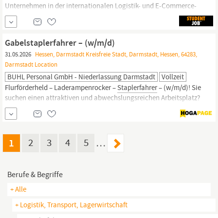
Unternehmen in der internationalen Logistik- und E-Commerce-
Distributionsbranche, suchen wir ab sofort
Staplerfahrer
(m/w/d)
für den Standort Herleshausen im Rahmen der
Arbeitnehmerüberlassung. Vor Ort entsteht derzeit ein
Gabelstaplerfahrer – (w/m/d)
hochmodernes und großflächiges Logistikzentrum, das im August
31.05.2026
Hessen, Darmstadt Kreisfreie Stadt, Darmstadt, Hessen, 64283,
den...
Darmstadt Location
BUHL Personal GmbH - Niederlassung Darmstadt
Vollzeit
Flurförderheld – Laderampenrocker –
Staplerfahrer
– (w/m/d)! Sie
suchen einen attraktiven und abwechslungsreichen Arbeitsplatz?
Dann kommen Sie in unser Team und freuen Sie sich auf
spannende Einsätze im Rahmen der Arbeitnehmerüberlassung als
Staplerfahrer
(w/m/d) in den Lagern und Logistikzentren unserer
namhaften Kunden aus den...
1
2
3
4
5
…
Berufe & Begriffe
+ Alle
+ Logistik, Transport, Lagerwirtschaft