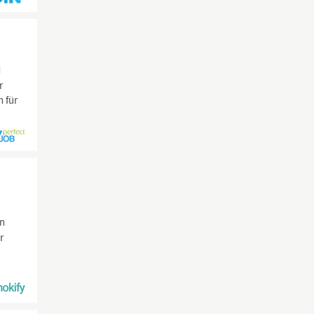
d
r
 für
in
r