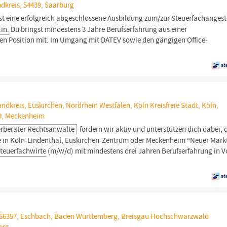
ndkreis, 54439, Saarburg
t eine erfolgreich abgeschlossene Ausbildung zum/zur Steuerfachangest
in.
Du bringst mindestens 3 Jahre Berufserfahrung aus einer
ren Position mit. Im Umgang mit DATEV sowie den gängigen Office-
dkreis, Euskirchen, Nordrhein Westfalen, Köln Kreisfreie Stadt, Köln,
49, Meckenheim
erberater Rechtsanwälte
fördern wir aktiv und unterstützen dich dabei, 
te in Köln-Lindenthal, Euskirchen-Zentrum oder Meckenheim “Neuer Mark
teuerfachwirte
(m/w/d) mit mindestens drei Jahren Berufserfahrung in Vo
, 56357, Eschbach, Baden Württemberg, Breisgau Hochschwarzwald