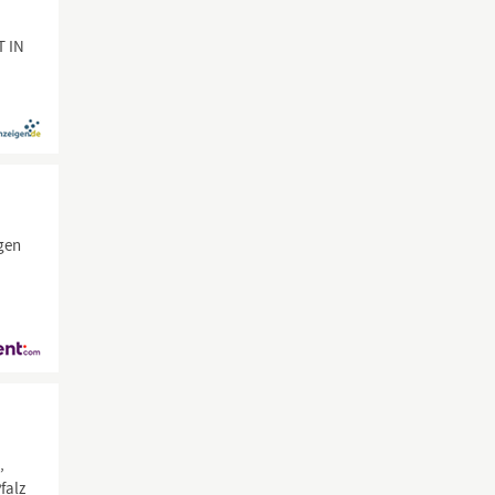
T IN
gen
,
falz