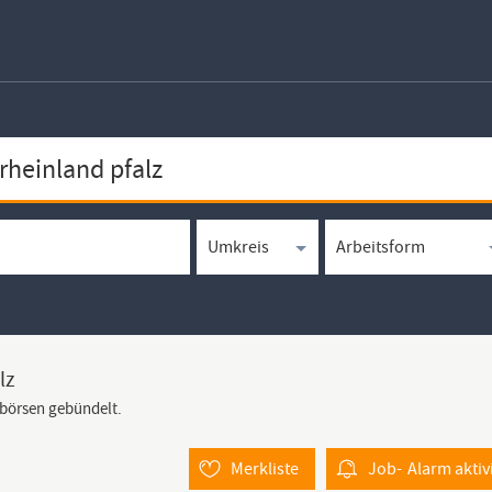
lz
bbörsen gebündelt.
Merkliste
Job-
Alarm
aktiv