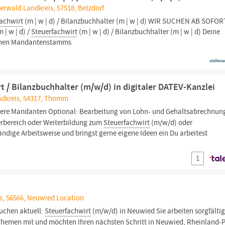
erwald Landkreis, 57518, Betzdorf
fachwirt
(m | w | d) / Bilanzbuchhalter (m | w | d) WIR SUCHEN AB SOFOR
| w | d) /
Steuerfachwirt
(m | w | d) / Bilanzbuchhalter (m | w | d) Deine
genen Mandantenstamms
t / Bilanzbuchhalter (m/w/d) in digitaler DATEV-Kanzlei
andkreis, 54317, Thomm
sere Mandanten Optional: Bearbeitung von Lohn- und Gehaltsabrechnun
erbereich oder Weiterbildung zum
Steuerfachwirt
(m/w/d) oder
ändige Arbeitsweise und bringst gerne eigene Ideen ein Du arbeitest
1
s, 56566, Neuwied Location
suchen aktuell:
Steuerfachwirt
(m/w/d) in Neuwied Sie arbeiten sorgfältig
 Themen mit und möchten Ihren nächsten Schritt in Neuwied,
Rheinland-P