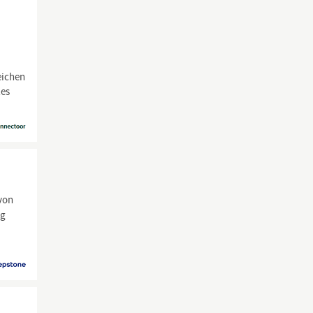
eichen
les
von
ng