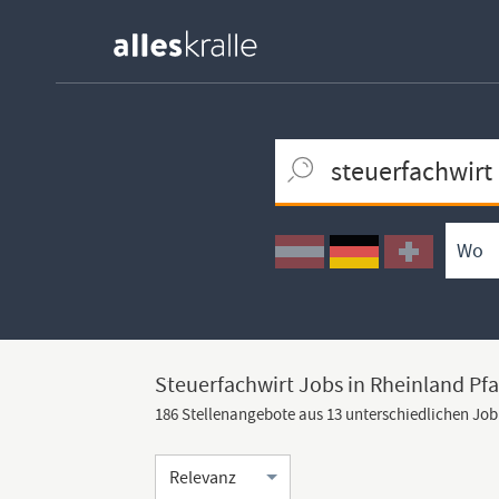
Keywortsuche
Ortssuche
Umkreissuche
Arbeitsform
Steuerfachwirt Jobs in Rheinland Pfa
186 Stellenangebote aus 13 unterschiedlichen Jo
Sortierung