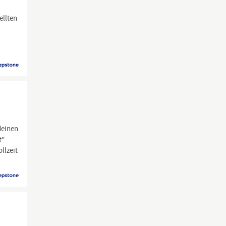
ellten
deinen
t”
llzeit