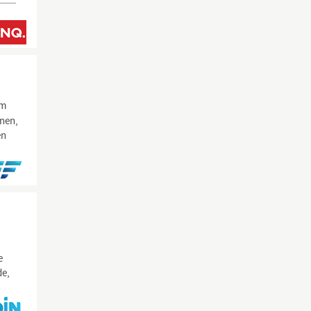
im
inen,
en
e
de,