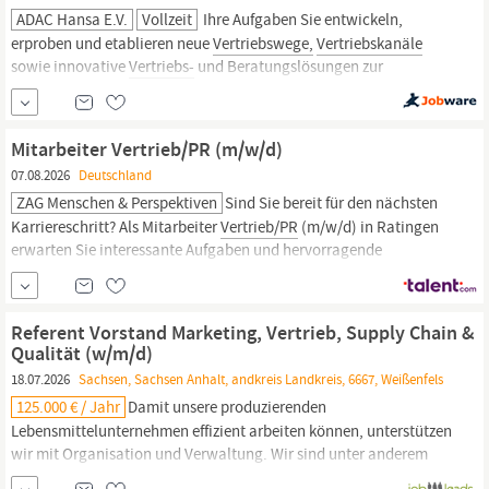
ADAC Hansa E.V.
Vollzeit
Ihre Aufgaben Sie entwickeln,
erproben und etablieren neue
Vertriebswege,
Vertriebskanäle
sowie innovative
Vertriebs-
und Beratungslösungen zur
Gewinnung neuer Kunden und Mitglieder. Sie analysieren die
Customer Journey, identifizieren relevante Kunden-Touchpoints
und entwickeln Maßnahmen zur Neukundengewinnung,...
Mitarbeiter Vertrieb/PR (m/w/d)
07.08.2026
Deutschland
ZAG Menschen & Perspektiven
Sind Sie bereit für den nächsten
Karriereschritt? Als Mitarbeiter
Vertrieb/PR
(m/w/d) in Ratingen
erwarten Sie interessante Aufgaben und hervorragende
Entwicklungsmöglichkeiten bei ZAG Menschen & Perspektiven.
Was wir bieten Gezielte Karriereförderung: Wir begleiten Ihre
berufliche Entwicklung aktiv und unterstützen Sie bei jedem
Referent Vorstand Marketing, Vertrieb, Supply Chain &
Karriereschritt in...
Qualität (w/m/d)
18.07.2026
Sachsen, Sachsen Anhalt, andkreis Landkreis, 6667, Weißenfels
125.000 € / Jahr
Damit unsere produzierenden
Lebensmittelunternehmen effizient arbeiten können, unterstützen
wir mit Organisation und Verwaltung. Wir sind unter anderem
Experten für Einkauf, Finanzen, Controlling, Personal, IT,