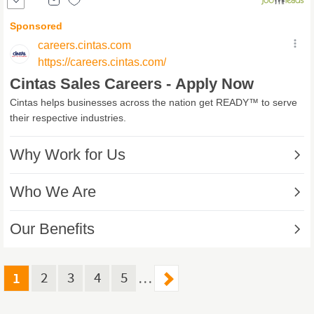
Marketing und
Vertrieb.
Wir liefern Organisationstalenten eine
berufliche Herausforderung in einem dynamischen Umfeld.
1
2
3
4
5
…