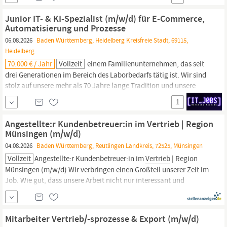
lernen, Geschäftsprozesse zu verstehen, zu steuern und zu
optimieren Kunden und Lieferanten betreuen und Angebote sowie
Junior IT- & KI-Spezialist (m/w/d) für E-Commerce,
Aufträge bearbeiten von Anfang an aktiv ins Team...
Automatisierung und Prozesse
06.08.2026
Baden Württemberg, Heidelberg Kreisfreie Stadt, 69115,
Heidelberg
70.000 € / Jahr
Vollzeit
einem Familienunternehmen, das seit
drei Generationen im Bereich des Laborbedarfs tätig ist. Wir sind
stolz auf unsere mehr als 70 Jahre lange Tradition und unsere
Leidenschaft für erstklassige Laborprodukte. Alles begann vor
1
mehr als 70 Jahren in Heidelberg, wo Kurt Migge seine ersten
Laborprodukte entwickelte und
vertrieb.
Angestellte:r Kundenbetreuer:in im Vertrieb | Region
Münsingen (m/w/d)
04.08.2026
Baden Württemberg, Reutlingen Landkreis, 72525, Münsingen
Vollzeit
Angestellte:r Kundenbetreuer:in im
Vertrieb
| Region
Münsingen (m/w/d) Wir verbringen einen Großteil unserer Zeit im
Job. Wie gut, dass unsere Arbeit nicht nur interessant und
abwechslungsreich ist, sondern vor allem sinnvoll. Für Menschen.
Für morgen. Werden Sie Teil unseres Teams in der selbstständigen
Geschäftsstelle SV Team Bodemer! Ihre Aufgaben:
Mitarbeiter Vertrieb/-sprozesse & Export (m/w/d)