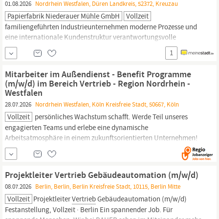
01.08.2026
Nordrhein Westfalen, Düren Landkreis, 52372, Kreuzau
Papierfabrik Niederauer Mühle GmbH
Vollzeit
familiengeführten Industrieunternehmen moderne Prozesse und
eine internationale Kundenstruktur verantwortungsvolle
Papierproduktion mit Fokus auf Rohstoffeffizienz und
1
Ressourcenschonung Sie unterstützen den
Vertrieb
bei der
Planung und Umsetzung von
Vertriebs-
und Kommunikations­
Mitarbeiter im Außendienst - Benefit Programme
maßnahmen. Sie erstellen und entwickeln Präsentationen,
(m/w/d) im Bereich Vertrieb - Region Nordrhein -
Westfalen
28.07.2026
Nordrhein Westfalen, Köln Kreisfreie Stadt, 50667, Köln
Vollzeit
persönliches Wachstum schafft. Werde Teil unseres
engagierten Teams und erlebe eine dynamische
Arbeitsatmosphäre in einem zukunftsorientierten Unternehmen!
Mitarbeiter im Außendienst - Benefit Programme (m/w/d) Im
Bereich
Vertrieb
- Region Nordrhein - Westfalen Das sind Deine
Kollegen Du möchtest Teil eines engagierten und wachsenden
Projektleiter Vertrieb Gebäudeautomation (m/w/d)
Vertriebsteams
werden? Im
08.07.2026
Berlin, Berlin, Berlin Kreisfreie Stadt, 10115, Berlin Mitte
Vollzeit
Projektleiter
Vertrieb
Gebäudeautomation (m/w/d)
Festanstellung, Vollzeit · Berlin Ein spannender Job. Für