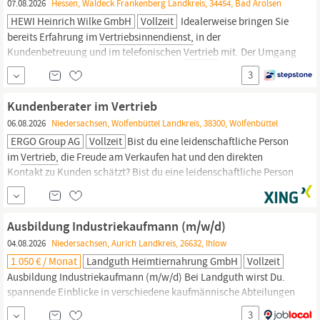
07.08.2026
Hessen, Waldeck Frankenberg Landkreis, 34454, Bad Arolsen
HEWI Heinrich Wilke GmbH
Vollzeit
Idealerweise bringen Sie
bereits Erfahrung im
Vertriebsinnendienst,
in der
Kundenbetreuung und im telefonischen
Vertrieb
mit. Der Umgang
mit CRM-Systemen und MS Office ist Ihnen vertraut oder Sie
3
arbeiten sich schnell in neue Anwendungen ein. Teamgeist,
Zuverlässigkeit und professionelles Auftreten runden Ihr Profil ab.
Kundenberater im Vertrieb
06.08.2026
Niedersachsen, Wolfenbüttel Landkreis, 38300, Wolfenbüttel
ERGO Group AG
Vollzeit
Bist du eine leidenschaftliche Person
im
Vertrieb,
die Freude am Verkaufen hat und den direkten
Kontakt zu Kunden schätzt? Bist du eine leidenschaftliche Person
im
Vertrieb,
die Freude am Verkaufen hat und den direkten
Kontakt zu Kunden schätzt? Möchtest du in einer Branche
arbeiten, die dir langfristige Sicherheit, Skalierbarkeit und die
Ausbildung Industriekaufmann (m/w/d)
04.08.2026
Niedersachsen, Aurich Landkreis, 26632, Ihlow
1.050 € / Monat
Landguth Heimtiernahrung GmbH
Vollzeit
Ausbildung Industriekaufmann (m/w/d) Bei Landguth wirst Du.
spannende Einblicke in verschiedene kaufmännische Abteilungen
wie Einkauf,
Vertrieb,
Disposition und Personalwesen erhalten
3