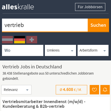
Für Jobbörsen
Keywortsuche
Ortssuche
Umkreissuche
Arbeitsform
Vertrieb Jobs in Deutschland
38.438 Stellenangebote aus 50 unterschiedlichen Jobbörsen
gebündelt.
Sortierung
4.608
Ø
€ /
M.
Vertriebsmitarbeiter Innendienst (m/w/d) -
Kundenberatung & B2b-vertrieb