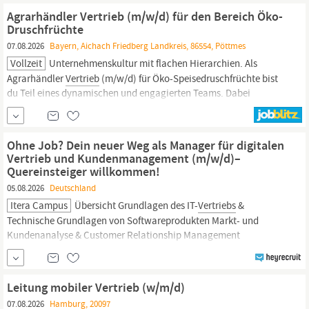
in der mobilen Kommunikation entwickeln, fertigen und
Agrarhändler Vertrieb (m/w/d) für den Bereich Öko-
vertreiben wir Antennen-, Tuner- und...
Druschfrüchte
07.08.2026
Bayern, Aichach Friedberg Landkreis, 86554, Pöttmes
Vollzeit
Unternehmenskultur mit flachen Hierarchien. Als
Agrarhändler
Vertrieb
(m/w/d) für Öko-Speisedruschfrüchte bist
du Teil eines dynamischen und engagierten Teams. Dabei
arbeitest du Hand in Hand mit Kolleginnen und Kollegen, die den
Einkauf von Speise- und Futtergetreide, Ölsaaten sowie Saatgut
und Betriebsmitteln bei landwirtschaftlichen Lieferanten...
Ohne Job? Dein neuer Weg als Manager für digitalen
Vertrieb und Kundenmanagement (m/w/d)–
Quereinsteiger willkommen!
05.08.2026
Deutschland
Itera Campus
Übersicht Grundlagen des IT-
Vertriebs
&
Technische Grundlagen von Softwareprodukten Markt- und
Kundenanalyse & Customer Relationship Management
Kommunikation im
Vertrieb
& Angebote verhandeln + erstellen
Prozessanalyse im
Vertrieb
& SaaS Leadakquise Sales Automation
& Agiles Projekt- und & Anforderungsmanagement Leadership im
Leitung mobiler Vertrieb (w/m/d)
Vertrieb
/ Abschlussprojekt...
07.08.2026
Hamburg, 20097