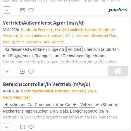
spannende Menschen. Wir bei BAUER sehen im Miteinander mehr
als nur gute Zusammenarbeit. Wir sind mit dem Herzen dabei.
Ehrlich, geradeaus. Wir beziehen Position. Immer mit dem Ziel,
für unsere Kunden die besten Lösungen zu finden.
Vertrieb/Außendienst Agrar (m/w/d)
30.07.2026
Nordrhein Westfalen, Herford Landkreis, Herford, Nordrhein
Westfalen, Minden Lübbecke Landkreis, 32312, Lübbecke, Rheinland Pfalz,
Bitburg Prüm Landkreis, 54310, Minden
Raiffeisen Ostwestfalen-Lippe AG
Vollzeit
über 20 Standorten
mit Engagement, Teamgeist und Fachwissen täglich zum
Unternehmenserfolg beitragen. Deshalb legen wir großen Wert
auf ein wertschätzendes Miteinander, persönliche Entwicklung
und ein Arbeitsumfeld, in dem man sich wohlfühlt.;Wir leben
unser Motto: Gemeinsam erfolgreich handeln!
Vertrieb/
Bereichscontroller/in Vertrieb (m/w/d)
Außendienst Agrar (m/w/d) Region Minden-Lübbecke /
07.08.2026
Baden Württemberg, Esslingen Landkreis, 72654,
Neckartenzlingen
Hirschmann Car Communication GmbH
Vollzeit
Am Standort
Neckartenzlingen suchen wir Sie als: Bereichscontroller/in
Vertrieb
(m/w/d) Erfolg braucht Menschen mit Ideen. Menschen,
die Verbindungen für echten Austausch schaffen. Als einer der
weltweit führenden Spezialisten für Sende- und Empfangssysteme