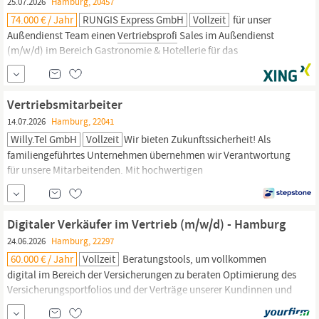
25.07.2026
Hamburg, 20457
74.000 € / Jahr
RUNGIS Express GmbH
Vollzeit
für unser
Außendienst Team einen
Vertriebsprofi
Sales im Außendienst
(m/w/d) im Bereich Gastronomie & Hotellerie für das
Verkaufsgebiet
Hamburg
und Umgebung Aufgaben Du akquirierst
Kunden im Außendienst und überzeugst sie von unseren
ultrafrischen Lebensmitteln Durch den Ausbau deines
Vertriebsmitarbeiter
Verkaufsgebietes erweiterst du deinen...
14.07.2026
Hamburg, 22041
Willy.tel GmbH
Vollzeit
Wir bieten Zukunftssicherheit! Als
familiengeführtes Unternehmen übernehmen wir Verantwortung
für unsere Mitarbeitenden. Mit hochwertigen
Telekommunikationslösungen und exzellentem Service zählt
willy.tel zu den führenden Anbietern in
Hamburg.
Zur Verstärkung
unseres
Vertriebsteams
suchen wir engagierte Persönlichkeiten,
Digitaler Verkäufer im Vertrieb (m/w/d) - Hamburg
die den...
24.06.2026
Hamburg, 22297
60.000 € / Jahr
Vollzeit
Beratungstools, um vollkommen
digital im Bereich der Versicherungen zu beraten Optimierung des
Versicherungsportfolios und der Verträge unserer Kundinnen und
Kunden Teilen Deines Versicherungs- und
Vertriebs-Know-hows