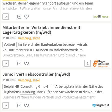
wachsen, deinen eigenen Standort aufbauen und ein Team
entwickeln? Wir erweitern unser Franchisenetzwerk in den
gefragtesten Lagen und starten in der Metropolregion
Hamburg
&
Umland. Der Immobilienmarkt professionalisiert sich:
Markenpositionierung, digitale Prozesse und planbarer
Vertrieb
Mitarbeiter im Vertriebsinnendienst mit
werden zu...
Lagertätigkeiten (m/w/d)
31.07.2026
Hamburg, 20095
Vollzeit
Im Bereich der Bautenfarben betreuen wir als
Vollsortimenter 8.000 Kunden im Malerhandwerk im
Direktvertrieb. Die Basis für unseren Erfolg sind unsere
Mitarbeiterinnen und Mitarbeiter. Wenn Sie gerne Verantwortung
1
übernehmen, Gestaltungsspielraum suchen und kreative
Lösungen von morgen mit uns erarbeiten wollen, dann werden
Junior Vertriebscontroller (m/w/d)
Sie Teil unseres
Vertriebsteams
in
Hamburg-Groß
Borstel.
31.07.2026
Hamburg, 20148
Delphi HR-Consulting GmbH
Ihr Arbeitsplatz ist in der Nähe des
Flughafens
Hamburg.
Ihre Aufgaben Sie wachsen in die Rolle des
Business Partners für den
Vertrieb
und Produktmanagement
hinein und unterstützen diese zunehmend eigenständig bei
betriebswirtschaftlichen Fragestellungen Sie analysieren die