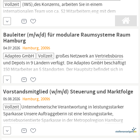
Vollzeit
(IWS);des Konzerns, arbeiten Sie in einem
internationalen Team von ca. 52 Mitarbeitern;eng mit dem
Vertrieb,
unseren eigenen Betrieben sowie externen Drittanlagen
zusammen, um unseren Kunden die besten
Behandlungsmöglichkeiten ihrer Abfallströme unter
Bauleiter (m/w/d) für modulare Raumsysteme Raum
ökologischen, ökonomischen und arbeitssicherheitstechnischen
Hamburg
Gesichtspunkten gewährleisten zu können.; ;
04.07.2026
Hamburg, 20095
Adapteo GmbH
Vollzeit
großes Netzwerk an
Vertriebsbüros
und Depots in 9 Ländern verfügt. Die Adapteo GmbH beschäftigt
150 Mitarbeiter an 5 Standorten. Der Hauptsitz befindet sich in
Neu-Isenburg. Unser Unternehmen und unsere Kultur basieren
auf den Kernwerten von Adapteo. Die Begegnung mit Adapteo
soll für Mitarbeiter/innen, Kunden oder sonstige Stakeholder
Vorstandsmitglied (w/m/d) Steuerung und Marktfolge
davon
05.08.2026
Hamburg, 20095
Vollzeit
Unternehmerische Verantwortung in leistungsstarker
Sparkasse Unsere Auftraggeberin ist eine leistungsstarke,
vertriebsorientierte
Sparkasse in der Metropolregion
Hamburg
mit einer Bilanzsumme von ca. 7 Mrd. EUR. Mit dem
Selbstverständnis „Gut für die Region“ ist die Sparkasse in ihrem
wirtschaftsstarken Geschäftsgebiet aufgrund ihrer...