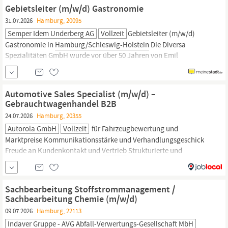
Performance der Gesellschafter sowie des Lieferantenportfolios...
Gebietsleiter (m/w/d) Gastronomie
31.07.2026
Hamburg, 20095
Semper Idem Underberg AG
Vollzeit
Gebietsleiter (m/w/d)
Gastronomie in
Hamburg/Schleswig-Holstein
Die Diversa
Spezialitäten GmbH wurde vor über 50 Jahren von Emil
Underberg gegründet. Der Unternehmensname leitet sich von der
Mission ab, den deutschlandweiten Spirituosen-
Vertrieb
von
eigenen Marken sowie internationalen Brands unter einem Dach
Automotive Sales Specialist (m/w/d) –
zu vereinen.
Gebrauchtwagenhandel B2B
24.07.2026
Hamburg, 20355
Autorola GmbH
Vollzeit
für Fahrzeugbewertung und
Marktpreise Kommunikationsstärke und Verhandlungsgeschick
Freude an Kundenkontakt und
Vertrieb
Strukturierte und
eigenverantwortliche Arbeitsweise Sehr gute Deutschkenntnisse
Gute Englischkenntnisse Warum Autorola? Dänische
Unternehmenskultur:; Flache Hierarchien und kurze
Sachbearbeitung Stoffstrommanagement /
Entscheidungswege Hybrides Arbeitsmodell:;
Sachbearbeitung Chemie (m/w/d)
09.07.2026
Hamburg, 22113
Indaver Gruppe - AVG Abfall-Verwertungs-Gesellschaft MbH