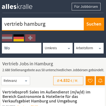
Für Jobbörsen
Keywortsuche
Ortssuche
Umkreissuche
Arbeitsform
Vertrieb Jobs in Hamburg
2.688 Stellenangebote aus 50 unterschiedlichen Jobbörsen gebündelt.
Sortierung
4.832
Ø
€ /
M.
Vertriebsprofi Sales im Außendienst (m/w/d) im
Bereich Gastronomie & Hotellerie für das
Verkaufsgebiet Hamburg und Umgebung