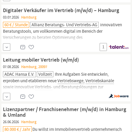
mit anderen Berater:innen und Partizipation an den Stärken des
Teams Dein Arbeitsumfeld In der digitalen
Vertriebseinheit
bist Du
Digitaler Verkäufer im Vertrieb (m/w/d) – Hamburg
Teil des modernsten
Vertriebskanals
der Allianz. Wir
03.07.2026
Hamburg
60 € / Stunde
Allianz Beratungs- Und Vertriebs-AG
innovativen
Beratungstools, um vollkommen digital im Bereich der
Versicherungen zu beraten Optimierung des
Versicherungsportfolios und der Verträge unserer Kundinnen und
1
Kunden Teilen Deines Versicherungs- und
Vertriebs-Know-hows
mit anderen Berater:innen und Partizipation an den Stärken des
Leitung mobiler Vertrieb (w/m/d)
Teams Dein Arbeitsumfeld In der digitalen
Vertriebseinheit
bist Du
07.08.2026
Hamburg, 20097
Teil des modernsten
Vertriebskanals
der Allianz. Wir
ADAC Hansa E.V.
Vollzeit
Ihre Aufgaben Sie entwickeln,
erproben und etablieren neue
Vertriebswege,
Vertriebskanäle
sowie innovative
Vertriebs-
und Beratungslösungen zur
Gewinnung neuer Kunden und Mitglieder. Sie analysieren die
Customer Journey, identifizieren relevante Kunden-Touchpoints
und entwickeln Maßnahmen zur Neukundengewinnung,...
Lizenzpartner / Franchisenehmer (m/w/d) in Hamburg
& Umland
26.06.2026
Hamburg
80.000 € / Jahr
Du willst im Immobilienvertrieb unternehmerisch