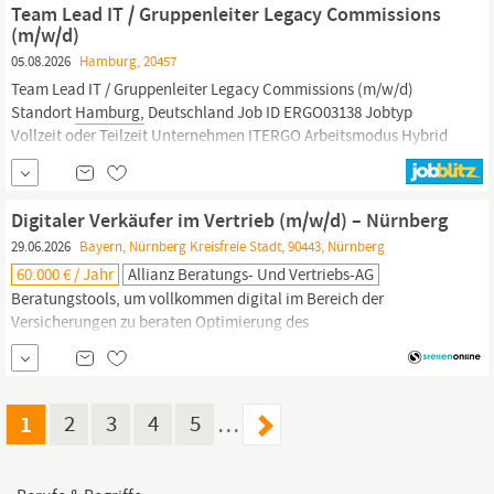
Team Lead IT / Gruppenleiter Legacy Commissions
(m/w/d)
05.08.2026
Hamburg, 20457
Team Lead IT / Gruppenleiter Legacy Commissions (m/w/d)
Standort
Hamburg,
Deutschland Job ID ERGO03138 Jobtyp
Vollzeit oder Teilzeit Unternehmen ITERGO Arbeitsmodus Hybrid
Beschäftigungsart Unbefristet Stellenlevel Führungskräfte
Kompetenzbereich Informationstechnologie Ihre zentrale Rolle:
Sie betreuen mit Ihrem Team u.a.
Digitaler Verkäufer im Vertrieb (m/w/d) – Nürnberg
29.06.2026
Bayern, Nürnberg Kreisfreie Stadt, 90443, Nürnberg
60.000 € / Jahr
Allianz Beratungs- Und Vertriebs-AG
Beratungstools, um vollkommen digital im Bereich der
Versicherungen zu beraten Optimierung des
Versicherungsportfolios und der Verträge unserer Kundinnen und
Kunden Teilen Deines Versicherungs- und
Vertriebs-Know-hows
mit anderen Berater:innen und Partizipation an den Stärken des
Teams Dein Arbeitsumfeld In der digitalen
Vertriebseinheit
bist Du
1
2
3
4
5
…
Teil des modernsten
Vertriebskanals
der Allianz. Wir