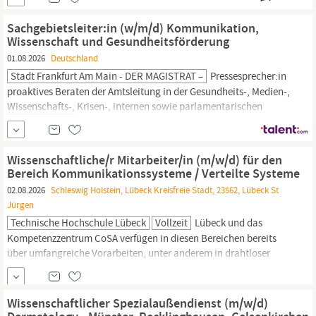
nächstmöglichen Zeitpunkt unbefristet Unternehmensprofil
Mitmachen, damit sich was bewegt: Ihre verantwortungsvolle
Sachgebietsleiter:in (w/m/d) Kommunikation,
Tätigkeit in einer renommierten
wissenschaftlichen
Wissenschaft und Gesundheitsförderung
Fachgesellschaft Seit...
01.08.2026
Deutschland
Stadt Frankfurt Am Main - DER MAGISTRAT –
Pressesprecher:in
proaktives Beraten der Amtsleitung in der Gesundheits-, Medien-,
Wissenschafts-,
Krisen-, internen sowie parlamentarischen
Kommunikation Führen und Entwickeln eines Teams von ca. 11
Mitarbeitenden, mit Fokus auf modernes Management,
Empowerment und die Identifikation von Talenten Pflegen eines
Wissenschaftliche/r Mitarbeiter/in (m/w/d) für den
exzellenten Mediennetzwerkes...
Bereich Kommunikationssysteme / Verteilte Systeme
02.08.2026
Schleswig Holstein, Lübeck Kreisfreie Stadt, 23562, Lübeck St
Jürgen
Technische Hochschule Lübeck
Vollzeit
Lübeck und das
Kompetenzzentrum CoSA verfügen in diesen Bereichen bereits
über umfangreiche Vorarbeiten, unter anderem in drahtloser
Datenerfassung, LoRaWAN und 5G-Campusnetzen. Sie arbeiten in
kooperativen Forschungsprojekten mit Partnern aus
Wissenschaft,
Wirtschaft und öffentlicher Verwaltung mit und
Wissenschaftlicher Spezialaußendienst (m/w/d)
unterstützen den Transfer von...