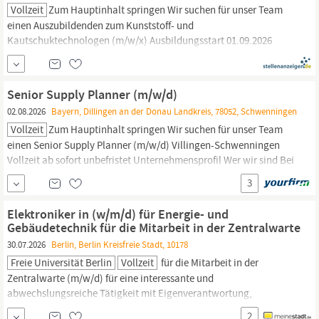
Vollzeit
Zum Hauptinhalt springen Wir suchen für unser Team
einen Auszubildenden zum Kunststoff- und
Kautschuktechnologen (m/w/x) Ausbildungsstart 01.09.2026
Villingen-Schwenningen Vollzeit ab 01.09.26 Unternehmensprofil
Wer wir sind Bei Aptar nutzen wir Expertenwissen, Design,
Technik und
Wissenschaft,
um innovative
Senior Supply Planner (m/w/d)
Verpackungstechnologien zu entwickeln, die...
02.08.2026
Bayern, Dillingen an der Donau Landkreis, 78052, Schwenningen
Vollzeit
Zum Hauptinhalt springen Wir suchen für unser Team
einen Senior Supply Planner (m/w/d) Villingen-Schwenningen
Vollzeit ab sofort unbefristet Unternehmensprofil Wer wir sind Bei
Aptar nutzen wir Expertenwissen, Design, Technik und
3
Wissenschaft,
um innovative Verpackungstechnologien zu
entwickeln, die von Menschen auf der ganzen Welt verwendet
Elektroniker in (w/m/d) für Energie- und
werden.
Gebäudetechnik für die Mitarbeit in der Zentralwarte
30.07.2026
Berlin, Berlin Kreisfreie Stadt, 10178
Freie Universität Berlin
Vollzeit
für die Mitarbeit in der
Zentralwarte (m/w/d) für eine interessante und
abwechslungsreiche Tätigkeit mit Eigenverantwortung,
Gestaltungsspielraum und engem Kontakt mit Nutzenden in
2