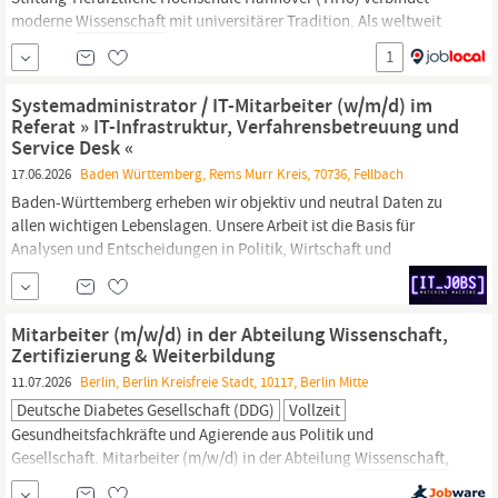
moderne
Wissenschaft
mit universitärer Tradition. Als weltweit
renommierte veterinärmedizinische Hochschule bietet die TiHo
1
im Umfeld von Lehre, Forschung und Dienstleistung als
Arbeitgeberin für über 1.000 Beschäftigte in Instituten, Kliniken
Systemadministrator / IT-Mitarbeiter (w/m/d) im
und Verwaltung ein vielseitiges und...
Referat » IT-Infrastruktur, Verfahrensbetreuung und
Service Desk «
17.06.2026
Baden Württemberg, Rems Murr Kreis, 70736, Fellbach
Baden-Württemberg erheben wir objektiv und neutral Daten zu
allen wichtigen Lebenslagen. Unsere Arbeit ist die Basis für
Analysen und Entscheidungen in Politik, Wirtschaft und
Wissenschaft.
Informationen zum Statistischen Landesamt finden
Sie hier. Ihre Aufgaben: Sie konfigurieren und administrieren
Windows-Server und betreuen dort unsere internen...
Mitarbeiter (m/w/d) in der Abteilung Wissenschaft,
Zertifizierung & Weiterbildung
11.07.2026
Berlin, Berlin Kreisfreie Stadt, 10117, Berlin Mitte
Deutsche Diabetes Gesellschaft (DDG)
Vollzeit
Gesundheitsfachkräfte und Agierende aus Politik und
Gesellschaft. Mitarbeiter (m/w/d) in der Abteilung
Wissenschaft,
Zertifizierung & Weiterbildung Berlin Vollzeit zum