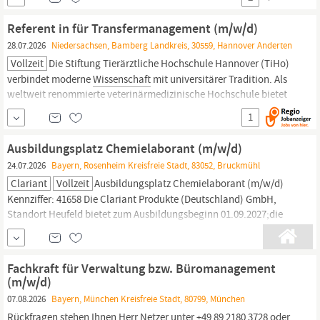
einem kollegialen Umfeld, in der Sie interessante Bereiche für
Wissenschaft
und Forschung unterstützen können. Zum
Referent in für Transfermanagement (m/w/d)
Aufgabengebiet gehören folgende Tätigkeiten:
28.07.2026
Niedersachsen, Bamberg Landkreis, 30559, Hannover Anderten
Vollzeit
Die Stiftung Tierärztliche Hochschule Hannover (TiHo)
verbindet moderne
Wissenschaft
mit universitärer Tradition. Als
weltweit renommierte veterinärmedizinische Hochschule bietet
die TiHo im Umfeld von Lehre, Forschung und Dienstleistung als
1
Arbeitgeberin für über 1.000 Beschäftigte in Instituten, Kliniken
und Verwaltung ein vielseitiges und...
Ausbildungsplatz Chemielaborant (m/w/d)
24.07.2026
Bayern, Rosenheim Kreisfreie Stadt, 83052, Bruckmühl
Clariant
Vollzeit
Ausbildungsplatz Chemielaborant (m/w/d)
Kennziffer: 41658 Die Clariant Produkte (Deutschland) GmbH,
Standort Heufeld bietet zum Ausbildungsbeginn 01.09.2027;die
Ausbildung zum Chemielaboranten (m/w/d) an. ;
Ausbildungsinhalte: ; Nah dran an der
Wissenschaft!
;
Chemielaboranten sorgen dafür, dass die Ideen der
Fachkraft für Verwaltung bzw. Büromanagement
Wissenschaftler
...
(m/w/d)
07.08.2026
Bayern, München Kreisfreie Stadt, 80799, München
Rückfragen stehen Ihnen Herr Netzer unter +49 89 2180 3728 oder