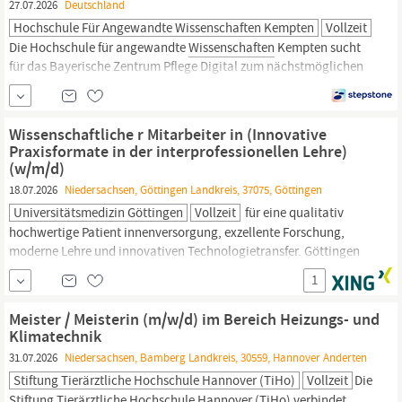
27.07.2026
Deutschland
Hochschule Für Angewandte Wissenschaften Kempten
Vollzeit
Die Hochschule für angewandte
Wissenschaften
Kempten sucht
für das Bayerische Zentrum Pflege Digital zum nächstmöglichen
Zeitpunkt nach einer engagierten Person als
Wissenschaftliche
Mitarbeiterin oder
Wissenschaftlicher
Mitarbeiter (w/m/d) im
Bereich Pflege, soziale Beziehungen und Digitalisierung (Post
Wissenschaftliche r Mitarbeiter in (Innovative
Doc)
Praxisformate in der interprofessionellen Lehre)
(w/m/d)
18.07.2026
Niedersachsen, Göttingen Landkreis, 37075, Göttingen
Universitätsmedizin Göttingen
Vollzeit
für eine qualitativ
hochwertige Patient innenversorgung, exzellente Forschung,
moderne Lehre und innovativen Technologietransfer. Göttingen
als Stadt der
Wissenschaft
liegt im Zentrum Deutschlands und die
1
Universitätsmedizin ist vor Ort eingebunden in ein attraktives
Netzwerk universitärer und außeruniversitärer
Meister / Meisterin (m/w/d) im Bereich Heizungs- und
Wissenschaftseinrichtungen.
Klimatechnik
31.07.2026
Niedersachsen, Bamberg Landkreis, 30559, Hannover Anderten
Stiftung Tierärztliche Hochschule Hannover (TiHo)
Vollzeit
Die
Stiftung Tierärztliche Hochschule Hannover (TiHo) verbindet