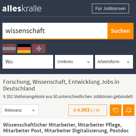
Für Jobbörsen
Keywortsuche
Ortssuche
Umkreissuche
Arbeitsform
Forschung, Wissenschaft, Entwicklung Jobs in
Deutschland
9.352 Stellenangebote aus 50 unterschiedlichen Jobbörsen gebündelt.
Sortierung
4.993
Ø
€ /
M.
Wissenschaftlicher Mitarbeiter, Mitarbeiter Pflege,
Mitarbeiter Post, Mitarbeiter Digitalisierung, Postdoc