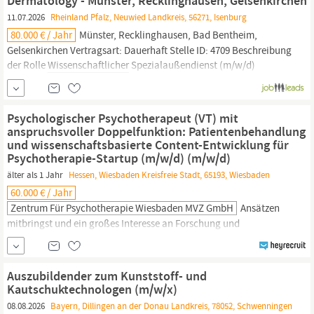
Dermatology - Münster, Recklinghausen, Gelsenkirchen
11.07.2026
Rheinland Pfalz, Neuwied Landkreis, 56271, Isenburg
80.000 € / Jahr
Münster, Recklinghausen, Bad Bentheim,
Gelsenkirchen Vertragsart: Dauerhaft Stelle ID: 4709 Beschreibung
der Rolle
Wissenschaftlicher
Spezialaußendienst (m/w/d)
Dermatology Münster, Recklinghausen, Bad Bentheim,
Gelsenkirchen Die Rolle Der Stelleninhaber baut auf der
Grundlage einer fundierten
wissenschaftlichen
Gesprächsführung
Psychologischer Psychotherapeut (VT) mit
eine...
anspruchsvoller Doppelfunktion: Patientenbehandlung
und wissenschaftsbasierte Content-Entwicklung für
Psychotherapie-Startup (m/w/d) (m/w/d)
älter als 1 Jahr
Hessen, Wiesbaden Kreisfreie Stadt, 65193, Wiesbaden
60.000 € / Jahr
Zentrum Für Psychotherapie Wiesbaden MVZ GmbH
Ansätzen
mitbringst und ein großes Interesse an Forschung und
Wissenschaft
hast. Freude an der Kombination von
Patientenarbeit und
wissenschaftlicher
Content-Entwicklung
hast. Neugierig im Umgang mit digitalen Tools bist. Interesse am
Auszubildender zum Kunststoff- und
wissenschaftlichen
Austausch und an der Zusammenarbeit mit
Kautschuktechnologen (m/w/x)
führenden akademischen...
08.08.2026
Bayern, Dillingen an der Donau Landkreis, 78052, Schwenningen