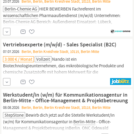
23.07.2026
Berlin, Berlin, Berlin Kreisfreie Stadt, 10115, Berlin Mitte
Berlin-Chemie AG
HIER BEWERBEN Fachreferent im
wissenschaftlichen
Pharmaaußendienst (m/w/d) Unternehmen:
Berlin-Chemie
AG Bereich: Außendienst Einsatzort: Lübeck,
Stralsund, Rostock, Neuruppin, Eberswalde, Greifswald, Parchim
und
Berlin
Arbeitszeit: Vollzeit HIER BEWERBEN
Berlin-Chemie
entwickelt, produziert und vertreibt moderne Arzneimittel aus
Vertriebsexperte (m/w/d) - Sales Specialist (B2C)
Berlin
07.07.2026
Berlin, Berlin Kreisfreie Stadt, 10115, Berlin Mitte
3.000 € / Monat
Vollzeit
Nando ist ein
Biotechnologieunternehmen, das mikrobiologische Produkte und
chemische Zusatzstoffe mit hohem Mehrwert für die
Landwirtschaft und Industrie entwickelt und herstellt. Durch
Innovation und die Kombination
wissenschaftlicher
Fortschritte
in den Bereichen Biotechnologie, Chemie und Ingenieurwesen
Werkstudent/in (w/m) für Kommunikationsagentur in
entwickelt und vermarktet das Unternehmen...
Berlin-Mitte - Office-Management & Projektbetreuung
08.08.2026
Berlin, Berlin, Berlin Kreisfreie Stadt, 10115, Berlin Mitte
StepStone
Bewirb dich jetzt auf die Stetelle Werkstudent/in
(w/m) für Kommunikationsagentur in
Berlin-Mitte
- Office-
Management & Projektbetreuung inBerlin. ONC Odewald