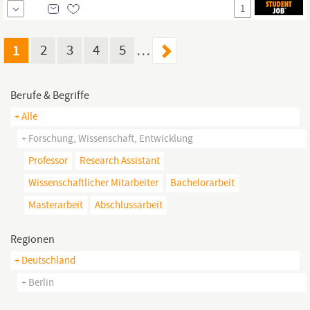
Networking Communication GmbH ist als
1
Kommunikationsagentur auf die Entwicklung und Umsetzung
von Kommunikations- sowie Netzwerkformaten spezialisiert.
1
2
3
4
5
…
Berufe & Begriffe
+ Alle
+ Forschung, Wissenschaft, Entwicklung
Professor
Research Assistant
Wissenschaftlicher Mitarbeiter
Bachelorarbeit
Masterarbeit
Abschlussarbeit
Regionen
+ Deutschland
+ Berlin