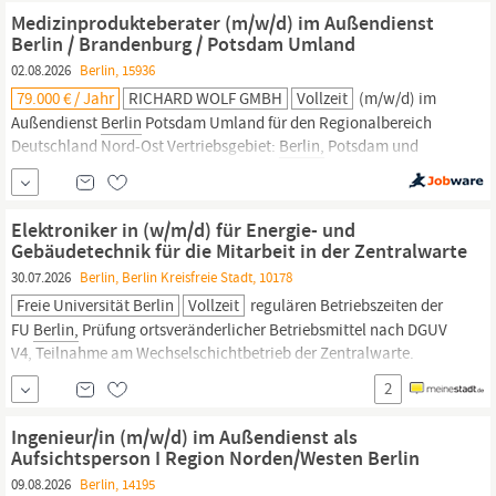
zeitlichen Entwicklung des Systems Erde, unter besonderer
Medizinprodukteberater (m/w/d) im Außendienst
Berlin / Brandenburg / Potsdam Umland
02.08.2026
Berlin, 15936
79.000 € / Jahr
RICHARD WOLF GMBH
Vollzeit
(m/w/d) im
Außendienst
Berlin
Potsdam Umland für den Regionalbereich
Deutschland Nord-Ost Vertriebsgebiet:
Berlin,
Potsdam und
Potsdam-Mittelmark, Havelland und Oberhavel, Barnim und
Märkisch-Oderland, Oder-Spree, Dahme-Spreewald und Teltow-
Fläming Sie sind Vertriebsexperte mit fundierter Fachkompetenz
Elektroniker in (w/m/d) für Energie- und
und verstehen es anspruchsvolle...
Gebäudetechnik für die Mitarbeit in der Zentralwarte
30.07.2026
Berlin, Berlin Kreisfreie Stadt, 10178
Freie Universität Berlin
Vollzeit
regulären Betriebszeiten der
FU
Berlin,
Prüfung ortsveränderlicher Betriebsmittel nach DGUV
V4, Teilnahme am Wechselschichtbetrieb der Zentralwarte.
Abgeschlossene Ausbildung als Elektroniker in Energie- und
2
Gebäudetechnik, Elektriker in, Elektroanlagenmonteur in,
Elektroinstallateur in, Mechatroniker in oder artverwandte Berufe
Ingenieur/in (m/w/d) im Außendienst als
mit Spezialisierung auf...
Aufsichtsperson I Region Norden/Westen Berlin
09.08.2026
Berlin, 14195