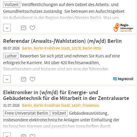
Vollzeit
Veröffentlichungen auf dem Gebiet des Arbeits- und
Gesundheitsschutzes zuständig. Sie betreuen ein Aufsichtsgebiet
im Außendienst in der Region Norden/Westen
Berlin.
Was uns
überzeugt Ein abgeschlossenes
wissenschaftliches
Hochschulstudium (Dipl.-Ing. (Univ./TH/TU), M.Eng. oder M.Sc.)
der Fachrichtung Elektrotechnik, Maschinenbau oder...
Referendar (Anwalts-/Wahlstation) (m/w/d) Berlin
08.07.2026
Berlin, Berlin Kreisfreie Stadt, 10178, Berlin Mitte
Luther
Bewerben Sie sich jetzt und nehmen Sie Kurs auf eine
erfolgreiche Karriere. Mit über 420 Rechtsanwälten,
Steuerberatern und Notaren sind wir eine der führenden
deutschen Wirtschaftskanzleien. In unseren zehn deutschen und
elf internationalen Büros verstärken regelmäßig Referendare
(m/w/d) und
wissenschaftliche
Mitarbeiter (m/w/d) unsere
Elektroniker in (w/m/d) für Energie- und
Teams.
Gebäudetechnik für die Mitarbeit in der Zentralwarte
31.07.2026
Berlin, Berlin Kreisfreie Stadt, 14197, Friedenau
Freie Universität Berlin
Vollzeit
Gebäudeausrüstung,
insbesondere elektrotechnische Anlagen unter Einhaltung der
technischen Normen und gesetzlichen Vorschriften durch
Diagnosen, Fehlereingrenzungen und Arbeiten zur