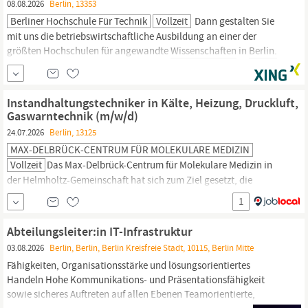
08.08.2026
Berlin, 13353
Berliner Hochschule Für Technik
Vollzeit
Dann gestalten Sie
mit uns die betriebswirtschaftliche Ausbildung an einer der
größten Hochschulen für angewandte
Wissenschaften
in
Berlin.
Gesucht wird eine engagierte Persönlichkeit, die das Fachgebiet
in Lehre, Forschung und Transfer praxisnah, digital und
international weiterentwickelt. Wir suchen eine fachlich
Instandhaltungstechniker in Kälte, Heizung, Druckluft,
Gaswarntechnik (m/w/d)
24.07.2026
Berlin, 13125
MAX-DELBRÜCK-CENTRUM FÜR MOLEKULARE MEDIZIN
Vollzeit
Das Max-Delbrück-Centrum für Molekulare Medizin in
der Helmholtz-Gemeinschaft hat sich zum Ziel gesetzt, die
Medizin von morgen durch unsere Entdeckungen von heute zu
1
verändern. An unseren Standorten in
Berlin-Buch,
Berlin-Mitte,
Heidelberg und Mannheim arbeiten unsere Forschenden
Abteilungsleiter:in IT-Infrastruktur
interdisziplinär zusammen, um die
03.08.2026
Berlin, Berlin, Berlin Kreisfreie Stadt, 10115, Berlin Mitte
Fähigkeiten, Organisationsstärke und lösungsorientiertes
Handeln Hohe Kommunikations- und Präsentationsfähigkeit
sowie sicheres Auftreten auf allen Ebenen Teamorientierte,