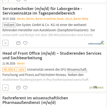
Störungsbeseitigung außerhalb der regulären Betriebszeiten der
FU
Berlin,
Prüfung ortsveränderlicher Betriebsmittel nach DGUV
Servicetechniker (m/w/d) für Laborgeräte -
V4, Teilnahme am Wechselschichtbetrieb der...
Serviceeinsätze im Tagespendelbereich
30.07.2026
Berlin, Berlin, Berlin Kreisfreie Stadt, 10115, Berlin Mitte
Vollzeit
Die Systec GmbH & Co. KG ist einer der weltweit
führenden Hersteller von Autoklaven (Dampfsterilisatoren). Sie
entwickelt und fertigt mit über 200 Mitarbeitenden eine breite
Produktpalette für das moderne Labor in
Wissenschaft,
Forschung
und Produktion. Ihre Produkte werden weltweit exportiert.
Aufgrund der weiteren Expansion des Unternehmens suchen...
Head of Front Office (m/w/d) – Studierenden Services
und Sachbearbeitung
21.06.2026
Berlin
40.000 € / Jahr
Universität vereint die SFU
Wissenschaft,
Forschung und Praxis auf höchstem Niveau. Neben den
etablierten Studiengängen in Psychotherapiewissenschaft,
Psychologie und Rechtswissenschaften bietet die SFU auch
Bachelor- und Masterstudiengänge in Human- und Zahnmedizin
an. Wir suchen Verstärkung für unser wachsendes und buntes
Fachreferent im wissenschaftlichen
Team an der SFU
Berlin
am Campus Tempelhof zum...
Pharmaaußendienst (m/w/d)