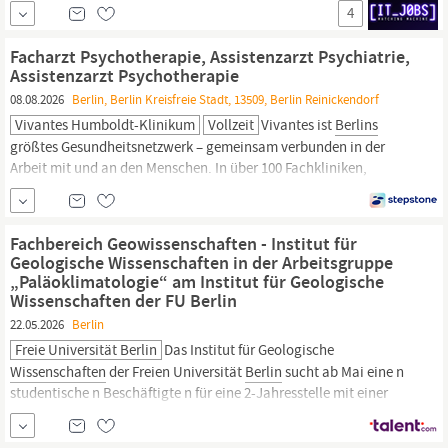
motivierende Führungspersönlichkeit mit Gestaltungswillen und
4
Verantwortungsbewusstsein Wir bieten Ihnen Vergütung nach TV-
L
Berlin,
inklusive einer Jahressonderzahlung und 30 Tage...
Facharzt Psychotherapie, Assistenzarzt Psychiatrie,
Assistenzarzt Psychotherapie
08.08.2026
Berlin, Berlin Kreisfreie Stadt, 13509, Berlin Reinickendorf
Vivantes Humboldt-Klinikum
Vollzeit
Vivantes ist
Berlins
größtes Gesundheitsnetzwerk – gemeinsam verbunden in der
Arbeit mit und an den Menschen. In über 100 Fachkliniken,
Instituten und Pflegeeinrichtungen stellen wir die erstklassige
medizinische und pflegerische Versorgung für einen großen Teil
der
Berliner
innen sicher. Wie
Berlin
sind wir in jedem...
Fachbereich Geowissenschaften - Institut für
Geologische Wissenschaften in der Arbeitsgruppe
„Paläoklimatologie“ am Institut für Geologische
Wissenschaften der FU Berlin
22.05.2026
Berlin
Freie Universität Berlin
Das Institut für Geologische
Wissenschaften
der Freien Universität
Berlin
sucht ab Mai eine n
studentische n Beschäftigte n für eine 2-Jahresstelle mit einer
Arbeitszeit von 41 Stunden im Monat in der AG Paläoklimatologie.
Die AG Paläoklimatologie widmet sich der Erforschung der