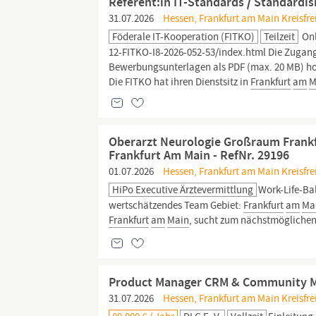
Referent:in IT-Standards / Standard
31.07.2026
Hessen, Frankfurt am Main Kreisfre
Föderale IT-Kooperation (FITKO)
Teilzeit
Onl
12-FITKO-I8-2026-052-53/index.html Die Zugangs
Bewerbungsunterlagen als PDF (max. 20 MB) ho
Die FITKO hat ihren Dienstsitz in
Frankfurt
am
M
Oberarzt Neurologie Großraum Frankf
Frankfurt Am Main - RefNr. 29196
01.07.2026
Hessen, Frankfurt am Main Kreisfre
HiPo Executive Ärztevermittlung
Work-Life-Ba
wertschätzendes Team Gebiet:
Frankfurt
am
Ma
Frankfurt
am
Main
, sucht zum nächstmöglichen 
Product Manager CRM & Community M
31.07.2026
Hessen, Frankfurt am Main Kreisfre