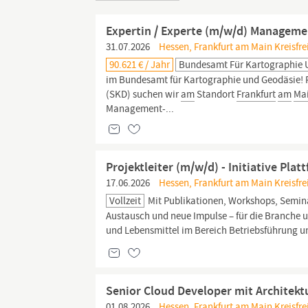
Expertin / Experte (m/w/d) Manageme
31.07.2026
Hessen, Frankfurt am Main Kreisfre
90.621 € / Jahr
Bundesamt Für Kartographie 
im Bundesamt für Kartographie und Geodäsie! F
(SKD) suchen wir
am
Standort
Frankfurt
am
Ma
Management-...
Projektleiter (m/w/d) - Initiative Pla
17.06.2026
Hessen, Frankfurt am Main Kreisfre
Vollzeit
Mit Publikationen, Workshops, Semina
Austausch und neue Impulse – für die Branche 
und Lebensmittel im Bereich Betriebsführung 
Senior Cloud Developer mit Architekt
01.08.2026
Hessen, Frankfurt am Main Kreisfre