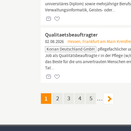
universitäres Diplom) sowie mehrjährige Beruf
Verwaltungsinformatik, Geistes- oder...
Qualitaetsbeauftragter
02.08.2026
Hessen, Frankfurt am Main Kreisfre
Korian Deutschland GmbH
pflegefachlicher 
Job als Qualitätsbeauftragte:r in der Pflege (w
das Beste für die uns anvertrauten Menschen err
Tat...
1
2
3
4
5
…