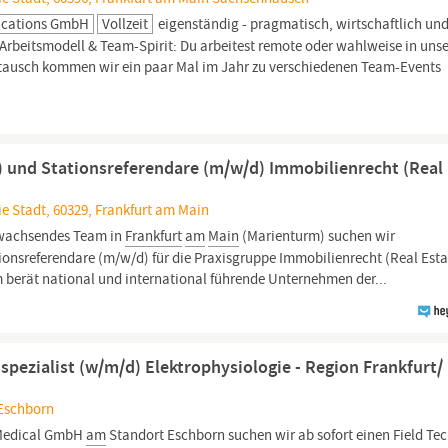
ications GmbH
Vollzeit
eigenständig - pragmatisch, wirtschaftlich und
 Arbeitsmodell & Team-Spirit: Du arbeitest remote oder wahlweise in un
stausch kommen wir ein paar Mal im Jahr zu verschiedenen Team-Events
) und Stationsreferendare (m/w/d) Immobilienrecht (Real
ie Stadt, 60329, Frankfurt am Main
 wachsendes Team in
Frankfurt
am
Main
(Marienturm) suchen wir
ionsreferendare (m/w/d) für die Praxisgruppe Immobilienrecht (Real Esta
 berät national und international führende Unternehmen der...
sspezialist (w/m/d) Elektrophysiologie - Region Frankfurt/
 Eschborn
 Medical GmbH
am
Standort Eschborn suchen wir ab sofort einen Field Te