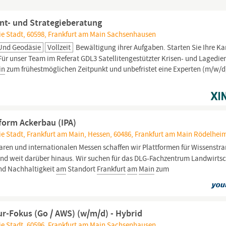
nt- und Strategieberatung
ie Stadt, 60598, Frankfurt am Main Sachsenhausen
Und Geodäsie
Vollzeit
Bewältigung ihrer Aufgaben. Starten Sie Ihre Ka
ür unser Team im Referat GDL3 Satellitengestützter Krisen- und Lagedie
in
zum frühestmöglichen Zeitpunkt und unbefristet eine Experten (m/w/d
ttform Ackerbau (IPA)
ie Stadt, Frankfurt am Main, Hessen, 60486, Frankfurt am Main Rödelhei
ren und internationalen Messen schaffen wir Plattformen für Wissenstran
und weit darüber hinaus. Wir suchen für das DLG-Fachzentrum Landwirtsc
und Nachhaltigkeit
am
Standort
Frankfurt
am
Main
zum
ur-Fokus (Go / AWS) (w/m/d) - Hybrid
ie Stadt, 60596, Frankfurt am Main Sachsenhausen