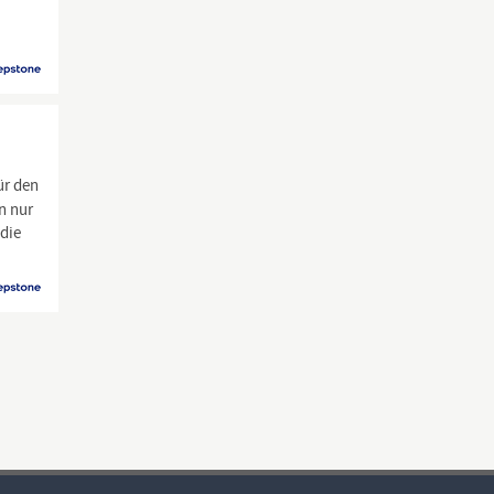
ür den
n nur
 die