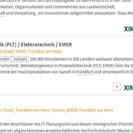
Die DLG e.V. versteht sich als Impulsgeber für den Fortschritt in der Land-
ichkeiten, Organisationen und Unternehmen aus Landwirtschaft,
aft
und Verwaltung, um Innovationen zielgerichtet umzusetzen. Dazu biet
ik (PLT) / Elektrotechnik / EMSR
ie Stadt, 65929, Frankfurt am Main
 GmbH
Vollzeit
100.000 Mitarbeitern in 100 Ländern weltweit übersetzen
ortschritt. Betriebsingenieur in Prozessleittechnik (PLT) EMSR Über die S
echnik der Insulinproduktion von Sanofi in
Frankfurt
und verantwortlich fü
4
ie Stadt, Frankfurt am Main, Hessen, 60594, Frankfurt am Main
 den Beschlüssen des IT-Planungsrats und dessen strategischen Prioritä
hast ein abgeschlossenes
wissenschaftliches
Hochschulstudium (Master 