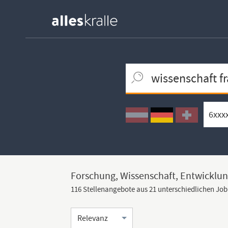
Keywortsuche
Ortssuche
Umkreissuche
Arbeitsform
Forschung, Wissenschaft, Entwicklun
116 Stellenangebote aus 21 unterschiedlichen Jo
Sortierung