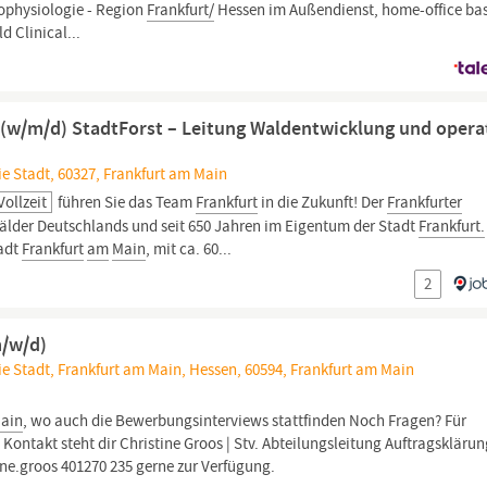
rophysiologie - Region
Frankfurt/
Hessen im Außendienst, home-office bas
d Clinical...
n (w/m/d) StadtForst – Leitung Waldentwicklung und opera
ie Stadt, 60327, Frankfurt am Main
Vollzeit
führen Sie das Team
Frankfurt
in die Zukunft! Der
Frankfurter
älder Deutschlands und seit 650 Jahren im Eigentum der Stadt
Frankfurt.
tadt
Frankfurt
am
Main
, mit ca. 60...
2
m/w/d)
ie Stadt, Frankfurt am Main, Hessen, 60594, Frankfurt am Main
ain
, wo auch die Bewerbungsinterviews stattfinden Noch Fragen? Für
Kontakt steht dir Christine Groos | Stv. Abteilungsleitung Auftragsklärun
e.groos 401270 235 gerne zur Verfügung.