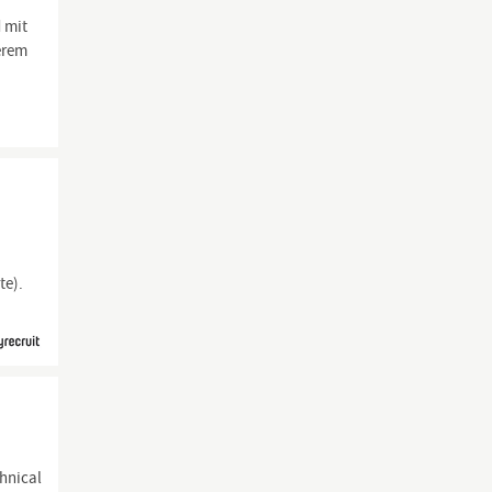
 mit
serem
te).
chnical