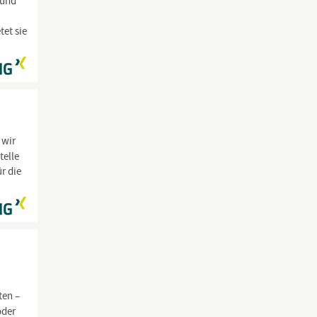
 und
et sie
 wir
telle
r die
ten –
oder