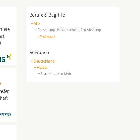
Berufe & Begriffe
+ Alle
rriere
+ Forschung, Wissenschaft, Entwicklung
nst
-
Professor
)
Regionen
+ Deutschland
+ Hessen
+ Frankfurt am Main
m
sfer,
haft