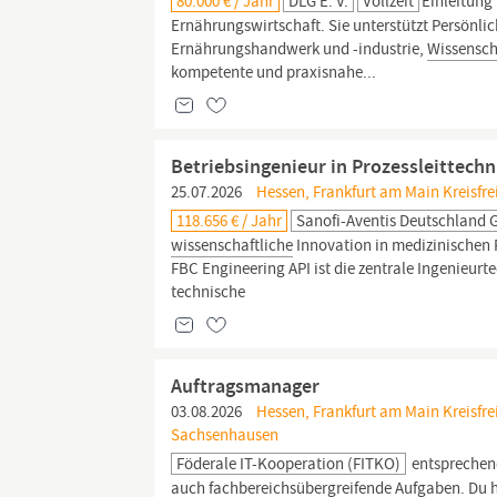
80.000 € / Jahr
DLG E. V.
Vollzeit
Einleitung 
Ernährungswirtschaft. Sie unterstützt Persönl
Ernährungshandwerk und -industrie,
Wissensch
kompetente und praxisnahe...
Betriebsingenieur in Prozessleittechn
25.07.2026
Hessen, Frankfurt am Main Kreisfre
118.656 € / Jahr
Sanofi-Aventis Deutschland
wissenschaftliche
Innovation in medizinischen F
FBC Engineering API ist die zentrale Ingenieurt
technische
Auftragsmanager
03.08.2026
Hessen, Frankfurt am Main Kreisfre
Sachsenhausen
Föderale IT-Kooperation (FITKO)
entsprechend
auch fachbereichsübergreifende Aufgaben. Du 