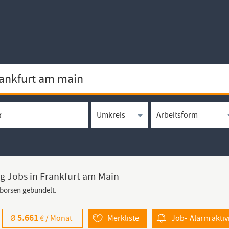
g Jobs in Frankfurt am Main
bbörsen gebündelt.
5.661
Ø
€ /
Monat
Merkliste
Job-
Alarm
aktiv