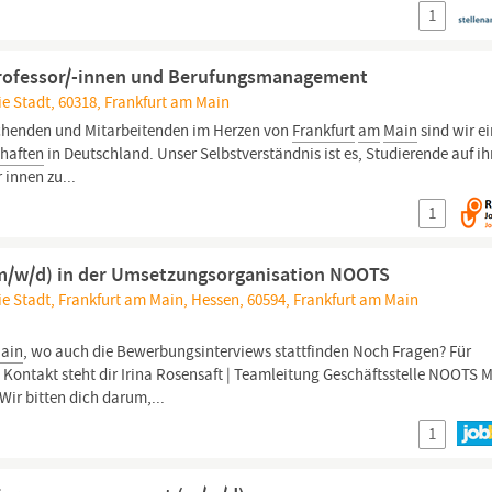
1
Professor/-innen und Berufungsmanagement
ie Stadt, 60318, Frankfurt am Main
schenden und Mitarbeitenden im Herzen von
Frankfurt
am
Main
sind wir ei
haften
in Deutschland. Unser Selbstverständnis ist es, Studierende auf i
innen zu...
1
m/w/d) in der Umsetzungsorganisation NOOTS
ie Stadt, Frankfurt am Main, Hessen, 60594, Frankfurt am Main
ain
, wo auch die Bewerbungsinterviews stattfinden Noch Fragen? Für
 Kontakt steht dir Irina Rosensaft | Teamleitung Geschäftsstelle NOOTS M
Wir bitten dich darum,...
1