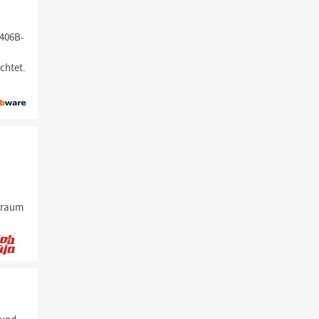
1406B-
chtet.
oßraum