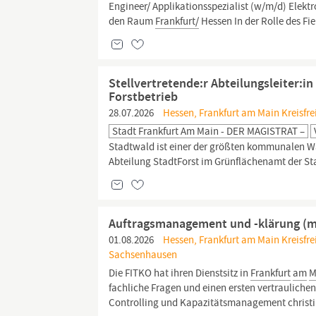
Engineer/ Applikationsspezialist (w/m/d) Elekt
den Raum
Frankfurt/
Hessen In der Rolle des Fiel
Stellvertretende:r Abteilungsleiter:i
Forstbetrieb
28.07.2026
Hessen, Frankfurt am Main Kreisfre
Stadt Frankfurt Am Main - DER MAGISTRAT –
Stadtwald ist einer der größten kommunalen W
Abteilung StadtForst im Grünflächenamt der S
Auftragsmanagement und -klärung (
01.08.2026
Hessen, Frankfurt am Main Kreisfre
Sachsenhausen
Die FITKO hat ihren Dienstsitz in
Frankfurt
am
M
fachliche Fragen und einen ersten vertraulichen 
Controlling und Kapazitätsmanagement christin