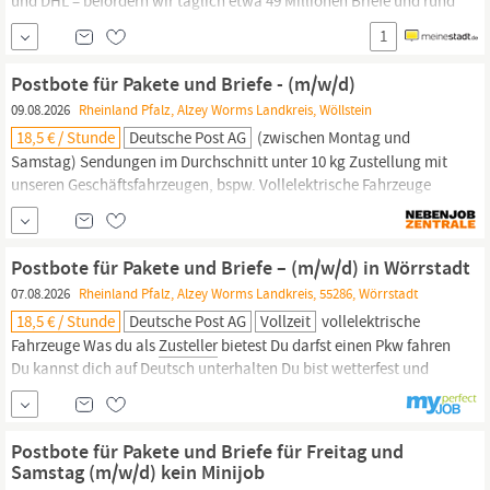
und DHL – befördern wir täglich etwa 49 Millionen Briefe und rund
6,7 Millionen Pakete. Das sind beeindruckende Zahlen. Aber nicht
1
annähernd so beeindruckend wie die großartigen Leistungen
unserer Mitarbeiter:innen, die das jeden Tag möglich machen: die
Postbote für Pakete und Briefe - (m/w/d)
Zusteller:innen,
die
09.08.2026
Rheinland Pfalz, Alzey Worms Landkreis, Wöllstein
18,5 € / Stunde
Deutsche Post AG
(zwischen Montag und
Samstag) Sendungen im Durchschnitt unter 10 kg Zustellung mit
unseren Geschäftsfahrzeugen, bspw. Vollelektrische Fahrzeuge
Was du als
Zusteller
bietest Du darfst einen Pkw fahren Du kannst
dich auf Deutsch unterhalten Du bist wetterfest und kannst gut
anpacken Du bist zuverlässig und hängst dich rein Werde
Postbote für Pakete und Briefe – (m/w/d) in Wörrstadt
Postbote bei Deutsche...
07.08.2026
Rheinland Pfalz, Alzey Worms Landkreis, 55286, Wörrstadt
18,5 € / Stunde
Deutsche Post AG
Vollzeit
vollelektrische
Fahrzeuge Was du als
Zusteller
bietest Du darfst einen Pkw fahren
Du kannst dich auf Deutsch unterhalten Du bist wetterfest und
kannst gut anpacken Du bist zuverlässig und hängst dich rein
Werde Postbote bei Deutsche Post DHL Als Postbote bringst du
den Menschen in deinem Bezirk Post- und Paketsendungen. Dabei
Postbote für Pakete und Briefe für Freitag und
lässt du dir von keinem...
Samstag (m/w/d) kein Minijob