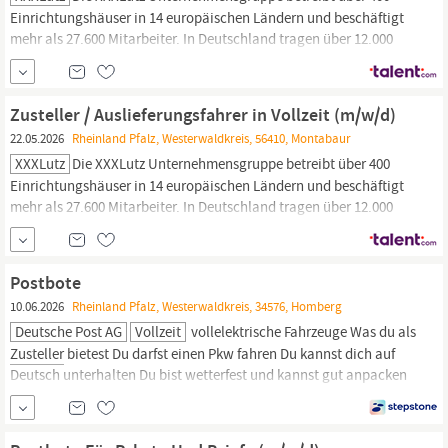
Einrichtungshäuser in 14 europäischen Ländern und beschäftigt
mehr als 27.600 Mitarbeiter. In Deutschland tragen über 12.000
Mitarbeiter zum Erfolg der Gruppe bei, die hierzulande 58 XXXLutz
Einrichtungshäuser und 54 mömax Trendmöbelhäuser betreibt.
Mit einem Jahresumsatz von 6,4 Milliarden Euro ist die XXXLutz-
Zusteller / Auslieferungsfahrer in Vollzeit (m/w/d)
Gruppe...
22.05.2026
Rheinland Pfalz, Westerwaldkreis, 56410, Montabaur
XXXLutz
Die XXXLutz Unternehmensgruppe betreibt über 400
Einrichtungshäuser in 14 europäischen Ländern und beschäftigt
mehr als 27.600 Mitarbeiter. In Deutschland tragen über 12.000
Mitarbeiter zum Erfolg der Gruppe bei, die hierzulande 58 XXXLutz
Einrichtungshäuser und 54 mömax Trendmöbelhäuser betreibt.
Mit einem Jahresumsatz von 6,4 Milliarden Euro ist die XXXLutz-
Postbote
Gruppe...
10.06.2026
Rheinland Pfalz, Westerwaldkreis, 34576, Homberg
Deutsche Post AG
Vollzeit
vollelektrische Fahrzeuge Was du als
Zusteller
bietest Du darfst einen Pkw fahren Du kannst dich auf
Deutsch unterhalten Du bist wetterfest und kannst gut anpacken
Du bist zuverlässig und hängst dich rein Werde Postbote bei
Deutsche Post DHL Als Postbote bringst du den Menschen in
deinem Bezirk Post- und Paketsendungen. Dabei lässt du dir von