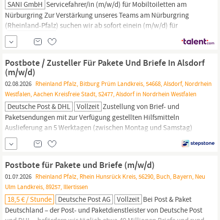
SANI GmbH
Servicefahrer/in (m/w/d) für Mobiltoiletten am
Nürburgring Zur Verstärkung unseres Teams am Nürburgring
(
Rheinland-Pfalz
) suchen wir ab sofort einein (m/w/d) für
Mobiltoiletten in Vollzeit. Unbefristet! Wir bieten Ihnen: Attraktive
Verdienstmöglichkeiten Vertrag – Unbefristet! Wir möchten lange
mit Ihnen zusammenarbeiten! Team – Unser Team besteht aus
Postbote / Zusteller Für Pakete Und Briefe In Alsdorf
(m/w/d)
02.08.2026
Rheinland Pfalz, Bitburg Prüm Landkreis, 54668, Alsdorf, Nordrhein
Westfalen, Aachen Kreisfreie Stadt, 52477, Alsdorf in Nordrhein Westfalen
Deutsche Post & DHL
Vollzeit
Zustellung von Brief- und
Paketsendungen mit zur Verfügung gestellten Hilfsmitteln
Auslieferung an 5 Werktagen (zwischen Montag und Samstag)
Zustellung mit unseren modernen Geschäftsfahrzeugen, bspw.
vollelektrische Fahrzeuge Du hast einen Pkw-Führerschein Du bist
zuverlässig und kontaktfreudig Werde Postbote für Pakete und
Postbote für Pakete und Briefe (m/w/d)
Briefe inAlsdorf 17,92 € Tarif-Stundenlohn...
01.07.2026
Rheinland Pfalz, Rhein Hunsrück Kreis, 56290, Buch, Bayern, Neu
Ulm Landkreis, 89257, Illertissen
18,5 € / Stunde
Deutsche Post AG
Vollzeit
Bei Post & Paket
Deutschland – der Post- und Paketdienstleister von Deutsche Post