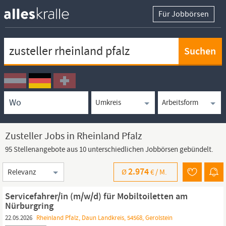
Für Jobbörsen
Keywortsuche
Ortssuche
Umkreissuche
Arbeitsform
Zusteller Jobs in Rheinland Pfalz
95 Stellenangebote aus 10 unterschiedlichen Jobbörsen gebündelt.
Sortierung
2.974
Ø
€ /
M.
Servicefahrer/in (m/w/d) für Mobiltoiletten am
Nürburgring
22.05.2026
Rheinland Pfalz, Daun Landkreis, 54568, Gerolstein