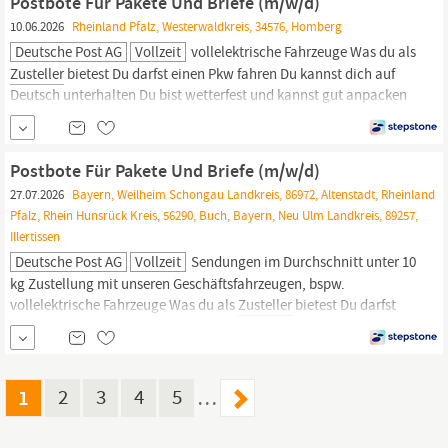
Postbote Für Pakete Und Briefe (m/w/d)
keinem...
10.06.2026
Rheinland Pfalz, Westerwaldkreis, 34576, Homberg
Deutsche Post AG
Vollzeit
vollelektrische Fahrzeuge Was du als
Zusteller
bietest Du darfst einen Pkw fahren Du kannst dich auf
Deutsch unterhalten Du bist wetterfest und kannst gut anpacken
Du bist zuverlässig und hängst dich rein Werde Postbote bei
Deutsche Post DHL Als Postbote bringst du den Menschen in
deinem Bezirk Post- und Paketsendungen. Dabei lässt du dir von
Postbote Für Pakete Und Briefe (m/w/d)
keinem...
27.07.2026
Bayern, Weilheim Schongau Landkreis, 86972, Altenstadt, Rheinland
Pfalz, Rhein Hunsrück Kreis, 56290, Buch, Bayern, Neu Ulm Landkreis, 89257,
Illertissen
Deutsche Post AG
Vollzeit
Sendungen im Durchschnitt unter 10
kg Zustellung mit unseren Geschäftsfahrzeugen, bspw.
vollelektrische Fahrzeuge Was du als
Zusteller
bietest Du darfst
einen Pkw fahren Du kannst dich auf Deutsch unterhalten Du bist
wetterfest und kannst gut anpacken Du bist zuverlässig und
hängst dich rein Eine Bescheinigung über die Beantragung eines
polizeilichen
1
2
3
4
5
…