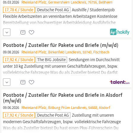
05.03.2026
Rheinland Pfalz, Germersheim Landkreis, 76756, Bellheim
17,78 € / Stunde
Deutsche Post AG
Aushilfe / Studentenjob
Flexible Arbeitszeiten an vereinbarten Arbeitstagen Kostenlose
Bereitstellung von hochwertiger Arbeitskleidung Ausführliche
Einweisung (bezahlt) – wir machen dich fit für die Zustellung Ein
krisensicherer Arbeitsplatz, garantierte Gehaltssteigerung gemäß
Tarifvertrag und pünktliche Gehaltszahlungen Deine Aufgaben als
Postbote / Zusteller für Pakete und Briefe (m/w/d)
Zusteller
bei uns Zustellung von...
09.08.2026
Rheinland Pfalz, Birkenfeld Landkreis, 55743, Fischbach
17,92 € / Stunde
The BIG Jobsite
Sendungen im Durchschnitt
unter 10 kg Zustellung mit unseren Geschäftsfahrzeugen, bspw.
vollelektrische Fahrzeuge Was du als
Zusteller
bietest Du darfst
einen Pkw fahren Du kannst dich auf Deutsch unterhalten Du bist
wetterfest und kannst gut anpacken Du bist zuverlässig und
hängst dich rein Werde Postbote bei Deutsche Post DHL Als
Postbote / Zusteller für Pakete und Briefe in Alsdorf
Postbote bringst du...
(m/w/d)
09.06.2026
Rheinland Pfalz, Bitburg Prüm Landkreis, 54668, Alsdorf
17,92 € / Stunde
Deutsche Post AG
Zustellung mit unseren
modernen Geschäftsfahrzeugen, bspw. vollelektrische Fahrzeuge
Was du als
Zusteller
bietest Du hast einen Pkw-Führerschein Du