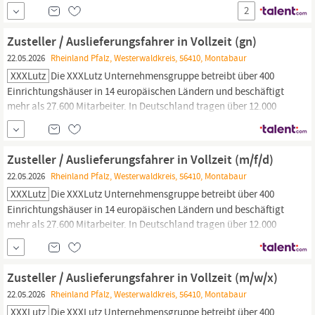
bist zuverlässig und kontaktfreudig Werde Postbote bei Deutsche
2
Post DHL Als Postbote bringst du den Menschen in deinem Bezirk
Post- und Paketsendungen. Dabei lässt du dir von keinem Wetter
Zusteller / Auslieferungsfahrer in Vollzeit (gn)
die Laune...
22.05.2026
Rheinland Pfalz, Westerwaldkreis, 56410, Montabaur
XXXLutz
Die XXXLutz Unternehmensgruppe betreibt über 400
Einrichtungshäuser in 14 europäischen Ländern und beschäftigt
mehr als 27.600 Mitarbeiter. In Deutschland tragen über 12.000
Mitarbeiter zum Erfolg der Gruppe bei, die hierzulande 58 XXXLutz
Einrichtungshäuser und 54 mömax Trendmöbelhäuser betreibt.
Mit einem Jahresumsatz von 6,4 Milliarden Euro ist die XXXLutz-
Zusteller / Auslieferungsfahrer in Vollzeit (m/f/d)
Gruppe...
22.05.2026
Rheinland Pfalz, Westerwaldkreis, 56410, Montabaur
XXXLutz
Die XXXLutz Unternehmensgruppe betreibt über 400
Einrichtungshäuser in 14 europäischen Ländern und beschäftigt
mehr als 27.600 Mitarbeiter. In Deutschland tragen über 12.000
Mitarbeiter zum Erfolg der Gruppe bei, die hierzulande 58 XXXLutz
Einrichtungshäuser und 54 mömax Trendmöbelhäuser betreibt.
Mit einem Jahresumsatz von 6,4 Milliarden Euro ist die XXXLutz-
Zusteller / Auslieferungsfahrer in Vollzeit (m/w/x)
Gruppe...
22.05.2026
Rheinland Pfalz, Westerwaldkreis, 56410, Montabaur
XXXLutz
Die XXXLutz Unternehmensgruppe betreibt über 400