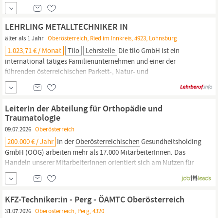
Wien Bringe Deine SAP-HCM-Expertise ein und gestalte
zukunftsweisende
HR
-Lösungen aktiv mit Du möchtest Deine SAP
HCM Erfahrung in einer sicheren, etablierten und
LEHRLING METALLTECHNIKER IN
zukunftsorientierten Organisation einbringen?
älter als 1 Jahr
Oberösterreich, Ried im Innkreis, 4923, Lohnsburg
1.023,71 € / Monat
Tilo
Lehrstelle
Die tilo GmbH ist ein
international tätiges Familienunternehmen und einer der
führenden österreichischen Parkett-, Natur- und
Designbodenhersteller mit Sitz im Innviertel /
Oberösterreich
mit
mehr als 70 jähriger Erfahrung. Wir suchen zur Verstärkung
unseres Teams: ## LEHRLING METALLTECHNIKER IN
LeiterIn der Abteilung für Orthopädie und
MetalltechnikerInnen lernen und arbeiten bei tilo in der...
Traumatologie
09.07.2026
Oberösterreich
200.000 € / Jahr
In der
Oberösterreichischen
Gesundheitsholding
GmbH (OÖG) arbeiten mehr als 17.000 MitarbeiterInnen. Das
Handeln unserer MitarbeiterInnen orientiert sich am Nutzen für
die Gesundheit und Lebensqualität der
oberösterreichischen
Bevölkerung.Wir bieten unseren MitarbeiterInnen dafür
langfristige Job-Perspektiven, die Ausbildung, Leben und...
KFZ-Techniker:in - Perg - ÖAMTC Oberösterreich
31.07.2026
Oberösterreich, Perg, 4320