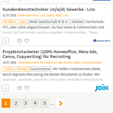
Auswahl von Fach- und Hilfskräften Telefonische
Kontaktaufnahme mit Bewerber:innen und Vereinbarung von
Kundendiensttechniker (m/w/d) Gewerbe - Linz
Gesprächsterminen Durchführung von
31.07.2026
Oberösterreich, Linz Stadt, 4020, Linz
41.000 € / Jahr
Miele Gesellschaft M.b.H.
Vollzeit
Fachschule,
HTL oder Lehre abgeschlossen. Du hast einen B-Führerschein und
kannst gut mit einem Laptop umgehen. Hohe Kunden-, Team-
und Dienstleistungsorientierung liegt dir in den Genen. Du bist
einsatzfreudig, flexibel und blühst auf, wenn du selbständig
arbeiten kannst. Interessiert? Kontakt: Daniela Okic
HR
Business
Projektmitarbeiter (100% Homeoffice, Meta-Ads,
Partner Kundendiensttechniker (m...
Canva, Copywriting) für Recruiting
18.07.2026
Oberösterreich, Kirchdorf an der Krems, 4550, Kremsmünster
1.620 € / Monat
Gastrosterne
Wir helfen Unternehmen dabei,
durch digitales Recruiting die besten Mitarbeiter zu finden. Wir
wachsen, wachsen, wachsen und suchen deshalb Unterstützung
bei der Durchführung unserer Projekte. Aufgaben Zunächst
wichtig: Du musst nicht (!) zwingend Vorerfahrung im Recruiting,
HR
oder Projektmanagement haben Erstellung von
ansprechenden Texten
1
2
3
4
5
…