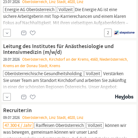
23.07.2026
Oberösterreich, Linz Stadt, 4020, Linz
Energie AG Oberösterreich
Vollzeit
Die Energie AG ist eine
sichere Arbeitgeberin mit Top-Karrierechancen und einem klaren
Fokus auf Nachhaltigkeit. Mit ihren vielseitigen Aufgabenfeldern –
von Energie bis Entsorgung – bietet sie ein zukunftsorientiertes
2
Arbeitsumfeld. Für unserTochterunternehmen Energie AG
Oberösterreich
Personalmanagement GmbH, suchen wir
Leitung des Institutes für Anästhesiologie und
Intensivmedizin (m/w/d)
28.07.2026
Oberösterreich, Kirchdorf an der Krems, 4560, Niederösterreich,
Krems an der Donau Stadt, Krems
Oberösterreichische Gesundheitsholding
Vollzeit
Verstärken
Sie unser Team am Standort Kirchdorf und arbeiten Sie zukünftig
in einer der schönsten Regionen Österreichs. Unser Angebot:
Führung eines hochmotivierten, fachlich kompetenten Teams
Attraktiver, modern ausgestatteter Arbeitsplatz in
Oberösterreich
Ein verantwortungsvolles und aktiv gestaltbares Aufgabengebiet
Recruiter:in
Werteorientiertes Betriebs- und...
09.07.2026
Oberösterreich, Linz Stadt, 4020, Linz
47.300 € / Jahr
Raiffeisen Oberösterreich
Vollzeit
können wir
was bewegen, gemeinsam können wir unser Land