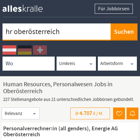
Für Jobbörsen
Keywortsuche
Ortssuche
Umkreissuche
Arbeitsform
Human Resources, Personalwesen Jobs in
Oberösterreich
227 Stellenangebote aus 21 unterschiedlichen Jobbörsen gebündelt.
Sortierung
4.707
Ø
€ /
M.
Personalverrechner:in (all genders), Energie AG
Oberösterreich