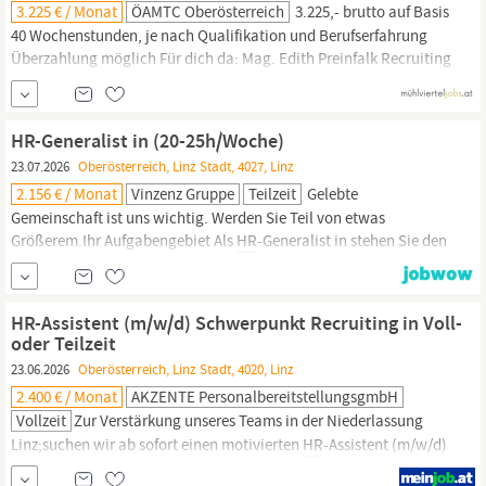
3.225 € / Monat
ÖAMTC Oberösterreich
3.225,- brutto auf Basis
40 Wochenstunden, je nach Qualifikation und Berufserfahrung
Überzahlung möglich Für dich da: Mag. Edith Preinfalk Recruiting
&
HR
Tel: +43 (0) 732 3333 44221
HR-Generalist in (20-25h/Woche)
23.07.2026
Oberösterreich, Linz Stadt, 4027, Linz
2.156 € / Monat
Vinzenz Gruppe
Teilzeit
Gelebte
Gemeinschaft ist uns wichtig. Werden Sie Teil von etwas
Größerem.Ihr Aufgabengebiet Als
HR
-Generalist in stehen Sie den
Führungskräften verschiedener Fachbereiche für sämtliche
Belange der Personaladministration sowie für arbeitsrechtliche
Fragestellungen zur Seite. Mit Ihrer Expertise, Ihrem
HR-Assistent (m/w/d) Schwerpunkt Recruiting in Voll-
gewissenhaften Arbeitsstil und
oder Teilzeit
23.06.2026
Oberösterreich, Linz Stadt, 4020, Linz
2.400 € / Monat
AKZENTE PersonalbereitstellungsgmbH
Vollzeit
Zur Verstärkung unseres Teams in der Niederlassung
Linz;suchen wir ab sofort einen motivierten
HR
-Assistent (m/w/d)
in Vollzeit oder Teilzeit. ; Ihre Aufgaben: Aktive Rekrutierung und