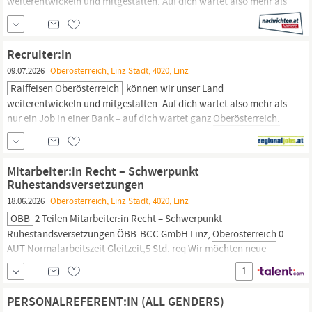
weiterentwickeln und mitgestalten. Auf dich wartet also mehr als
nur ein Job in einer Bank – auf dich wartet ganz
Oberösterreich.
Im Team Raiffeisen nimmst du eine wichtige Rolle ein und gehst
sinnstiftenden Aufgaben nach. Wir suchen daher nach starken
Recruiter:in
Persönlichkeiten, die
09.07.2026
Oberösterreich, Linz Stadt, 4020, Linz
Raiffeisen Oberösterreich
können wir unser Land
weiterentwickeln und mitgestalten. Auf dich wartet also mehr als
nur ein Job in einer Bank – auf dich wartet ganz
Oberösterreich.
Also, worauf wartest du noch? Nimm deine Zukunft in die Hand
und starte voll durch! #LebeTeamRaiffeisenOberösterreich
Mitarbeiter:in Recht – Schwerpunkt
Ruhestandsversetzungen
18.06.2026
Oberösterreich, Linz Stadt, 4020, Linz
ÖBB
2 Teilen Mitarbeiter:in Recht – Schwerpunkt
Ruhestandsversetzungen ÖBB-BCC GmbH Linz,
Oberösterreich
0
AUT Normalarbeitszeit Gleitzeit,5 Std. req Wir möchten neue
Wege gehen. Und neue Wege schaffen. Heute. Für morgen. Für
1
uns. Jetzt Teil des werden! Dein Job, du. übernimmst in dieser
Rolle die Überprüfung, Koordination und Aufbereitung...
PERSONALREFERENT:IN (ALL GENDERS)