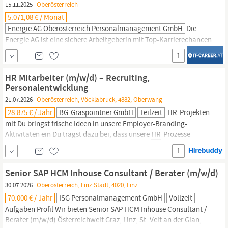
15.11.2025
Oberösterreich
5.071,08 € / Monat
Energie AG Oberösterreich Personalmanagement GmbH
Die
Energie AG ist eine sichere Arbeitgeberin mit Top-Karrierechancen
und einem klaren Fokus auf Nachhaltigkeit. Mit ihren vielseitigen
1
Aufgabenfeldern – von Energie bis Entsorgung – bietet sie ein
zukunftsorientiertes Arbeitsumfeld. Für unserTochterunternehmen
HR Mitarbeiter (m/w/d) – Recruiting,
Energie AG
Oberösterreich
Personalmanagement GmbH, suchen
Personalentwicklung
wir eine:n PERSONALREFERENT:IN (ALL...
21.07.2026
Oberösterreich, Vöcklabruck, 4882, Oberwang
28.875 € / Jahr
BG-Graspointner GmbH
Teilzeit
HR
-Projekten
mit Du bringst frische Ideen in unsere Employer-Branding-
Aktivitäten ein Du trägst dazu bei, dass unsere
HR
-Prozesse
professionell und effizient sind Womit du uns begeistern kannst
1
Abgeschlossene kaufmännische Ausbildung, gerne mit
Schwerpunkt
HR
Erfahrung im Personalbereich wünschenswert...
Senior SAP HCM Inhouse Consultant / Berater (m/w/d)
30.07.2026
Oberösterreich, Linz Stadt, 4020, Linz
70.000 € / Jahr
ISG Personalmanagement GmbH
Vollzeit
Aufgaben Profil Wir bieten Senior SAP HCM Inhouse Consultant /
Berater (m/w/d) Österreichweit Graz, Linz, St. Veit an der Glan,