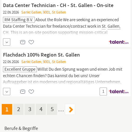
Gallen.
Du bist ein gelernter oder eine gelernte...
Data Center Technician - CH - St. Gallen - On-site
22.05.2026
Sankt Gallen, 9001, St Gallen
RM Staffing B.V.
About the Role We are seeking an experienced
Data Center Technician for freelance/contract work in
St
.
Gallen,
CH. This is an on-site position supporting mission-critical
infrastructure at premier data center facilities. Engagement Type
Contract/Freelance basis Flexible scheduling available Project-
based or ongoing support Remote hands...
Flachdach 100% Region St. Gallen
22.05.2026
Sankt Gallen, 9001, St Gallen
Excellent Gruppe
Willst Du den Sprung wagen und einen Job mit
echten Chancen finden? Das kannst du bei uns! Unser
Auftraggeber ist ein modernes und regionaltätiges Unternehmen,
spezialisiert im Flachdachbau. Rund 20 motivierte Mitarbeitende
1
bilden zusammen ein eingespieltes Team am Standort in der
Region
St
.
Gallen.
Du hast bereits Berufserfahrung auf...
1
2
3
4
5
…
Berufe & Begriffe