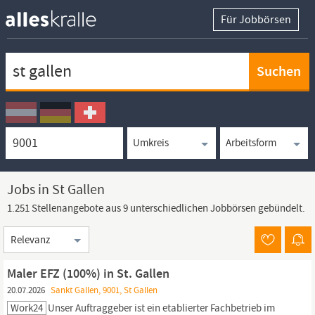
Für Jobbörsen
Keywortsuche
Ortssuche
Umkreissuche
Arbeitsform
Jobs in St Gallen
1.251 Stellenangebote aus 9 unterschiedlichen Jobbörsen gebündelt.
Sortierung
Maler EFZ (100%) in St. Gallen
20.07.2026
Sankt Gallen, 9001, St Gallen
Work24
Unser Auftraggeber ist ein etablierter Fachbetrieb im