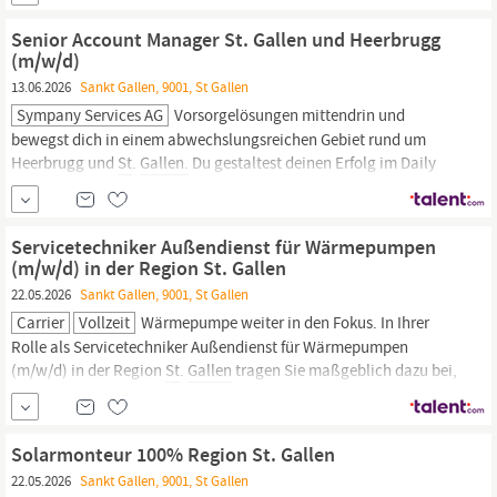
erkennst Potenziale, bevor der Kunde sie selbst sieht Du bringst
Produkte, Software &
Senior Account Manager St. Gallen und Heerbrugg
(m/w/d)
13.06.2026
Sankt Gallen, 9001, St Gallen
Sympany Services AG
Vorsorgelösungen mittendrin und
bewegst dich in einem abwechslungsreichen Gebiet rund um
Heerbrugg und
St
.
Gallen.
Du gestaltest deinen Erfolg im Daily
Business selbst, berätst Kundinnen und Kunden vor Ort und bist
gleichzeitig durch deine Skills im Bereich People Management ein
erfolgreicher Teil unserer Vertriebskooperation mit der...
Servicetechniker Außendienst für Wärmepumpen
(m/w/d) in der Region St. Gallen
22.05.2026
Sankt Gallen, 9001, St Gallen
Carrier
Vollzeit
Wärmepumpe weiter in den Fokus. In Ihrer
Rolle als Servicetechniker Außendienst für Wärmepumpen
(m/w/d) in der Region
St
.
Gallen
tragen Sie maßgeblich dazu bei,
nachhaltige Energielösungen nach vorne zu treiben. Mit Ihrer
Expertise und technischem Geschick nehmen Sie unsere
Wärmepumpen in Betrieb und übernehmen die Wartung und
Solarmonteur 100% Region St. Gallen
22.05.2026
Sankt Gallen, 9001, St Gallen