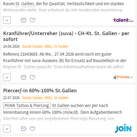
Raum
St
.
Gallen,
der für Qualität, Verlässlichkeit und ein starkes
Miteinander steht. Hier arbeitest du mit modernster Ausrüstung
und in einem Umfeld, das Wert auf Weiterbildung legt. Die
Unternehmenskultur ist geprägt von Teamgeist, Wertschätzung
und einer offenen Kommunikation.
Kranführer/Unterreher (suva) - CH-Kt. St. Gallen - per
sofort
24.04.2026
Sankt Gallen, 9001, St Gallen
Referenz 21643683: Ab Mo., 27.04.2026 wird noch ein guter
Kranführer mit suva-Ausweis (B) für Einsatz auf Baustelle/n in der
Region
St
.
Gallen
gesucht. Eine Arbeitsaufnahme wäre ab sofort
KW 18 möglich - je nach direkter Vereinbarung mit Schweizer
Arbeitgeber. Wir sind eine private Personal- und
Arbeitsvermittlung in der Region...
Piercer/-in 60%-100% St.Gallen
22.07.2026
Sankt Gallen, 9001, St Gallen
PiiNK Tattoo & Piercing
St.Gallen
suchen wir per nach
Vereinbarung einein 60%-100% (m/w/d). Dein Aufgabenbereich
Stechen aller von uns angebotenen Piercings Beratung von
Kunden bezüglich Piercing-Optionen und Pflege Verkauf unserer
hochwertigen Produkte und Dienstleistungen Sterilisations- und