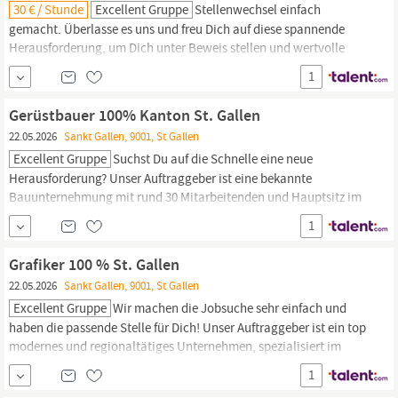
30 € / Stunde
Excellent Gruppe
Stellenwechsel einfach
gemacht. Überlasse es uns und freu Dich auf diese spannende
Herausforderung, um Dich unter Beweis stellen und wertvolle
Erfahrungen sammeln zu können. Unser Auftraggeber ist ein top
1
modernes und schweizweittätiges Unternehmen, spezialisiert in
der Solartechnik und Photovoltaik. Rund 25 motivierte
Gerüstbauer 100% Kanton St. Gallen
Mitarbeitende bilden zusammen ein eingespieltes Team am
22.05.2026
Sankt Gallen, 9001, St Gallen
Standort im Raum
St
.
Gallen.
Excellent Gruppe
Suchst Du auf die Schnelle eine neue
Herausforderung? Unser Auftraggeber ist eine bekannte
Bauunternehmung mit rund 30 Mitarbeitenden und Hauptsitz im
Raum
St
.
Gallen.
Zur Verstärkung dieses Teams, suchen wir per
1
sofort oder nach Vereinbarung einen vielseitig interessierten und
erfahrenen Gerüstbauer. Aufgaben Montieren und demontieren
Grafiker 100 % St. Gallen
von
22.05.2026
Sankt Gallen, 9001, St Gallen
Excellent Gruppe
Wir machen die Jobsuche sehr einfach und
haben die passende Stelle für Dich! Unser Auftraggeber ist ein top
modernes und regionaltätiges Unternehmen, spezialisiert im
Bereich der Grafik. Rund 50 motivierte Mitarbeitende bilden
1
zusammen ein eingespieltes Team am Standort im Raum
St
.