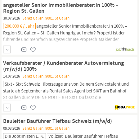
Reinigungsarbeiten Qualifikation Du. hast mindestens 1 Jahr
angesteller Senior Immobilienberater:in 100% –
Studioerfahrung bist...
Region St. Gallen
30.07.2026
Sankt Gallen, 9001, St Gallen
200.000 € / Jahr
angesteller Senior Immobilienberater:in 100% –
Region
St
.
Gallen
–
St
.
Gallen
Hungrig auf mehr? Properti ist der
führende und mehrfach ausgezeichnete PropTech-Makler der
Schweiz. Wir vereinen bestens ausgebildete Experten mit den
aktuellsten Technologien auf einer intelligenten Plattform, um
Kunden,...
Verkaufsberater / Kundenberater Autovermietung
(m/w/d) 100%
14.07.2026
Sankt Gallen, 9001, St Gallen
Sixt - Sixt Schweiz
überzeuge uns von Deinem Servicetalent und
starte ab September als Rental Sales Agent bei SIXT am Bahnhof
St.Gallen
durch! DEINE ROLLE BEI SIXT Du lässt die
Mobilitätswünsche unserer Kunden direkt in der Filiale wahr
werden und findest für jeden Kunden den passenden Mietwagen
Du bist ein Organisationstalent und hast die
Bauleiter Bauführer Tiefbau Schweiz (m/w/d)
05.08.2026
Sankt Gallen, 9001, St Gallen
Die Jobtimisten E. K.
Vollzeit
Bauleiter Bauführer Tiefbau