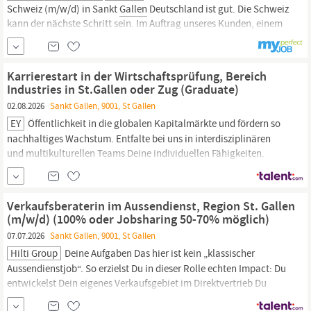
Schweiz (m/w/d) in Sankt
Gallen
Deutschland ist gut. Die Schweiz
kann der nächste Schritt sein. Im Auftrag unseres Kunden, einem
international erfolgreichen Bauunternehmen, suchen wir zum
nächstmöglichen Zeitpunkt einen erfahrenen Bauleiter /
Bauführer (m/w/d) für Infrastrukturprojekte in der Ostschweiz.
Karrierestart in der Wirtschaftsprüfung, Bereich
Industries in St.Gallen oder Zug (Graduate)
02.08.2026
Sankt Gallen, 9001, St Gallen
EY
Öffentlichkeit in die globalen Kapitalmärkte und fördern so
nachhaltiges Wachstum. Entfalte bei uns in interdisziplinären
und multikulturellen Teams Deine individuellen Fähigkeiten.
Starte Deine zielgerichtete Karriere als Audit Assistant und werde
Teil unseres einzigartigen Teams, um die Zukunft der
Wirtschaftsprüfung in
St.Gallen
oder Zug
Verkaufsberaterin im Aussendienst, Region St. Gallen
(m/w/d) (100% oder Jobsharing 50-70% möglich)
07.07.2026
Sankt Gallen, 9001, St Gallen
Hilti Group
Deine Aufgaben Das hier ist kein „klassischer
Aussendienstjob“. So erzielst Du in dieser Rolle echten Impact: Du
entwickelst Dein eigenes Verkaufsgebiet im Direktvertrieb Du
baust langfristige Kundenbeziehungen im Raum
St
.
Gallen
auf Du